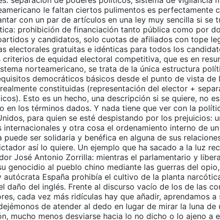
s: separación de poderes políticos, sistema de vigilancia 
eamericano le faltan ciertos pulimentos es perfectamente 
ntar con un par de artículos en una ley muy sencilla si se t
ítica: prohibición de financiación tanto pública como por d
artidos y candidatos, solo cuotas de afiliados con tope leg
 electorales gratuitas e idénticas para todos los candidato
 criterios de equidad electoral competitiva, que es en res
sistema norteamericano, se trata de la única estructura polí
equisitos democráticos básicos desde el punto de vista de 
 realmente constituidas (representación del elector + sepa
icos). Esto es un hecho, una descripción si se quiere, no es
lo en los términos dados. Y nada tiene que ver con la políti
nidos, para quien se esté despistando por los prejuicios: 
s internacionales y otra cosa el ordenamiento interno de un
 puede ser solidaria y benéfica en alguna de sus relacione
dictador así lo quiere. Un ejemplo que ha sacado a la luz r
or José Antonio Zorrilla: mientras el parlamentario y liber
u genocidio al pueblo chino mediante las guerras del opio,
autócrata España prohibía el cultivo de la planta narcótica
el daño del inglés. Frente al discurso vacío de los de las c
ores, cada vez más ridículas hay que añadir, aprendamos a 
 dejémonos de atender al dedo en lugar de mirar la luna de
n, mucho menos desviarse hacia lo no dicho o lo ajeno a e