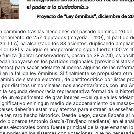
n cambiado tras las elecciones del pasado domingo 26 de
parlamento de 257 diputados (mayoría = 129), el partido de
nza, LLA) ha alcanzado los 83 asientos, duplicando ampliam
erior (38) y, aunque el neoperonismo sigue fuerte (100 vs 1
 fuerza (liberal conservadores, pasan de 38 a 24), es posi
an apoyarse en los partidos regionales (‘provincialistas’ e
entos) para sacar adelante al menos algunas de las reform
 en la fallida ley ómnibus. Si finalmente se propusiera otra
ambio de sistema electoral, de partitocrático por listas pr
o por distritos uninominales, nos encontraríamos con una A
 la segunda democracia representativa formal de la histori
io de un experimento de gran interés ―del que ya les adela
significativo en ningún medio de adocenamiento de masas―,
 países deberían estar muy atentos para extraer las enseña
de tan raro hecho histórico. Desde luego, desde España al 
do pioneros (Antonio García-Trevijano mediante) en el anál
enes electorales como fuente principal de la que emanan lo
e poder en los sistemas con votaciones, que no necesari