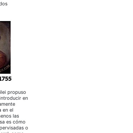
odos
Milei propuso
introducir en
ramente
 en el
menos las
osa es cómo
upervisadas o