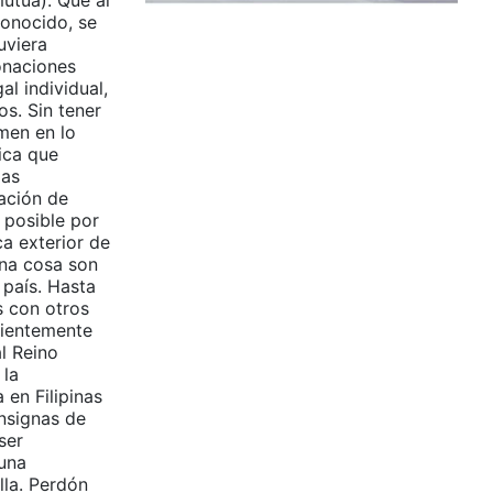
mutua). Que al
conocido, se
uviera
onaciones
al individual,
s. Sin tener
umen en lo
tica que
las
ración de
 posible por
ca exterior de
una cosa son
 país. Hasta
s con otros
ecientemente
al Reino
 la
 en Filipinas
onsignas de
ser
 una
lla. Perdón