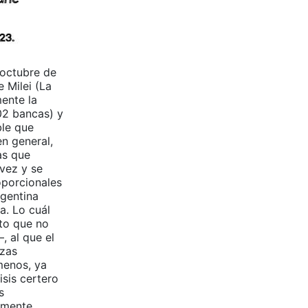
 octubre de
 Milei (La
ente la
02 bancas) y
ble que
n general,
as que
 vez y se
oporcionales
rgentina
a. Lo cuál
nto que no
 al que el
nzas
menos, ya
isis certero
s
amente