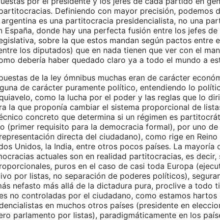
uestas por el presidente y los jefes de cada partido en ge
 partitocracias. Definiendo con mayor precisión, podemos d
 argentina es una partitocracia presidencialista, no una par
 España, donde hay una perfecta fusión entre los jefes de 
egislativa, sobre la que estos mandan según pactos entre el
 entre los diputados) que en nada tienen que ver con el ma
omo debería haber quedado claro ya a todo el mundo a est
opuestas de la ley ómnibus muchas eran de carácter económ
guna de carácter puramente político, entendiendo lo políti
uiavelo, como la lucha por el poder y las reglas que lo dir
ra la que proponía cambiar el sistema proporcional de lista
cnico concreto que determina si un régimen es partitocráti
o (primer requisito para la democracia formal), por uno de
(representación directa del ciudadano), como rige en Reino
dos Unidos, la India, entre otros pocos países. La mayoría 
cracias actuales son en realidad partitocracias, es decir,
proporcionales, puros en el caso de casi toda Europa (ejec
tivo por listas, no separación de poderes políticos), segura
s nefasto más allá de la dictadura pura, proclive a todo t
des no controladas por el ciudadano, como estamos hartos 
sidencialistas en muchos otros países (presidente en elecci
ero parlamento por listas), paradigmáticamente en los país