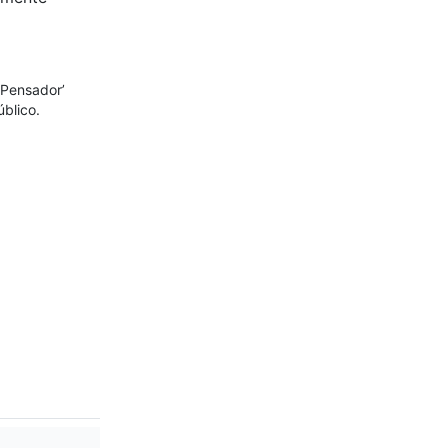
 Pensador’
blico.