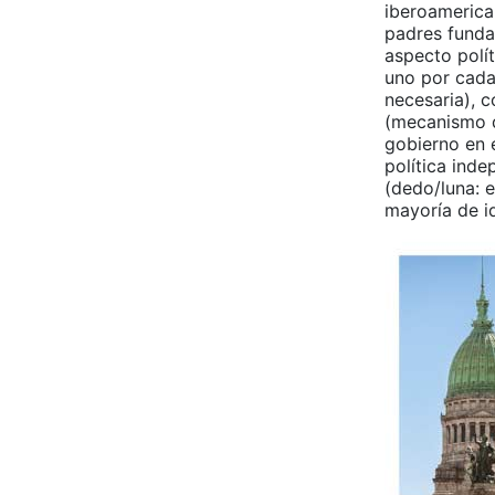
iberoamerica
padres funda
aspecto polít
uno por cada 
necesaria), c
(mecanismo de
gobierno en 
política inde
(dedo/luna: 
mayoría de id