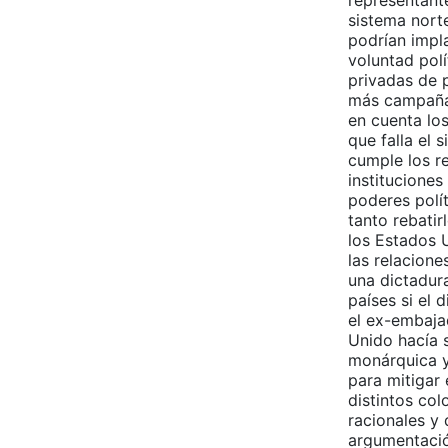
representante
sistema nort
podrían impla
voluntad pol
privadas de p
más campañas
en cuenta los
que falla el 
cumple los r
instituciones
poderes polít
tanto rebatir
los Estados U
las relacione
una dictadura
países si el 
el ex-embajad
Unido hacía s
monárquica y 
para mitigar 
distintos col
racionales y
argumentació