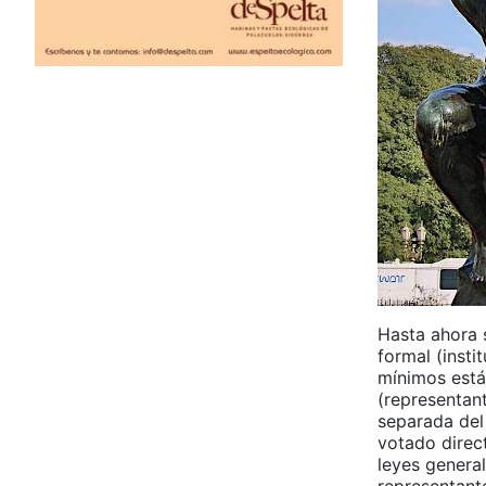
Hasta ahora 
formal (insti
mínimos está
(representant
separada del
votado direc
leyes genera