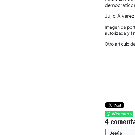
democráticos
Julio Álvare
Imagen de porta
autorizada y f
Otro artículo d
Whatsapp
4 coment
Jesús