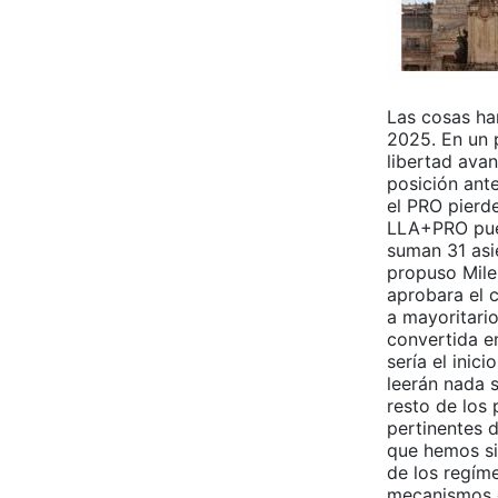
Las cosas ha
2025. En un 
libertad ava
posición ant
el PRO pierde
LLA+PRO pued
suman 31 asi
propuso Milei
aprobara el c
a mayoritari
convertida en
sería el inic
leerán nada 
resto de los
pertinentes 
que hemos si
de los regím
mecanismos d