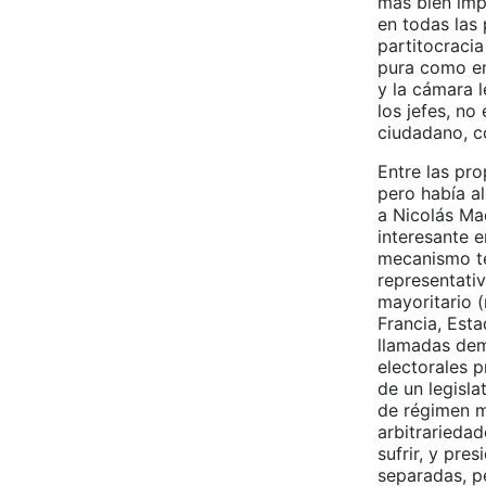
más bien imp
en todas las
partitocracia
pura como en
y la cámara l
los jefes, no
ciudadano, c
Entre las pr
pero había al
a Nicolás Maq
interesante e
mecanismo té
representativ
mayoritario 
Francia, Esta
llamadas demo
electorales 
de un legisla
de régimen má
arbitrarieda
sufrir, y pre
separadas, p