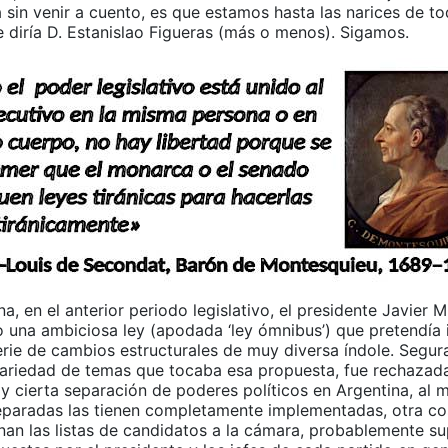
 sin venir a cuento, es que estamos hasta las narices de t
e diría D. Estanislao Figueras (más o menos). Sigamos.
na, en el anterior periodo legislativo, el presidente Javier 
o una ambiciosa ley (apodada ‘ley ómnibus’) que pretendía 
serie de cambios estructurales de muy diversa índole. Segu
variedad de temas que tocaba esa propuesta, fue rechazada
y cierta separación de poderes políticos en Argentina, al 
eparadas las tienen completamente implementadas, otra c
nan las listas de candidatos a la cámara, probablemente s