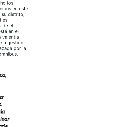
ho los
nibus en este
su distrito,
i es
s de él
sté en el
 valentía
 su gestión
azada por la
 ómnibus.