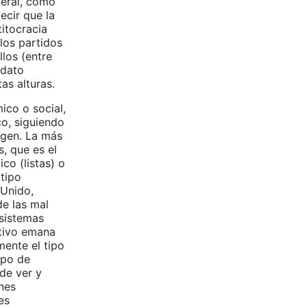
neral, como
ecir que la
titocracia
los partidos
los (entre
ndato
as alturas.
ico o social,
co, siguiendo
igen. La más
s, que es el
co (listas) o
 tipo
 Unido,
de las mal
 sistemas
utivo emana
mente el tipo
ipo de
de ver y
ones
es