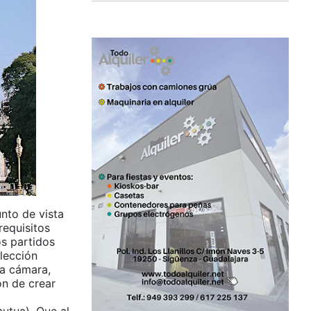
nto de vista
requisitos
os partidos
elección
la cámara,
ón de crear