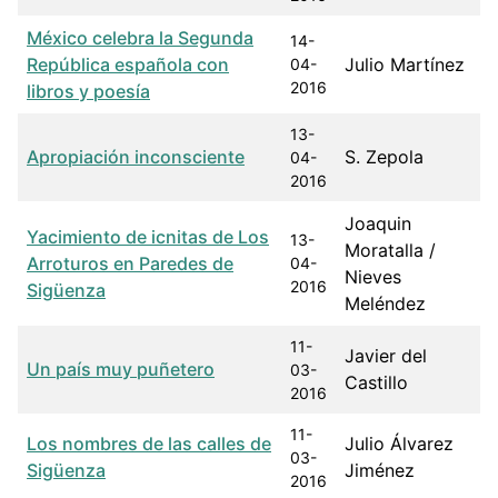
México celebra la Segunda
14-
República española con
Julio Martínez
04-
2016
libros y poesía
13-
Apropiación inconsciente
S. Zepola
04-
2016
Joaquin
Yacimiento de icnitas de Los
13-
Moratalla /
Arroturos en Paredes de
04-
Nieves
2016
Sigüenza
Meléndez
11-
Javier del
Un país muy puñetero
03-
Castillo
2016
11-
Los nombres de las calles de
Julio Álvarez
03-
Sigüenza
Jiménez
2016