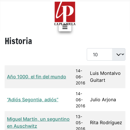
Historia
Cantidad a mostrar
Título
Fecha de publicación
Autor
14-
Luis Montalvo
Año 1000, el fin del mundo
06-
Guitart
2016
14-
“Adiós Segontia, adiós”
Julio Arjona
06-
2016
13-
Miguel Martín, un seguntino
Rita Rodríguez
05-
en Auschwitz
2016