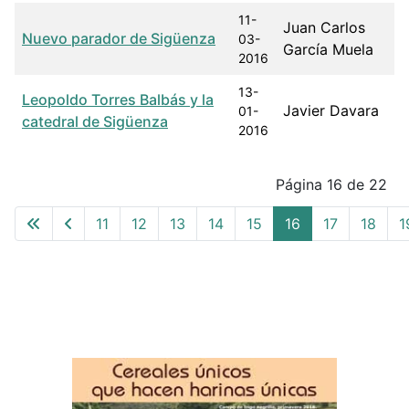
11-
Juan Carlos
Nuevo parador de Sigüenza
03-
García Muela
2016
13-
Leopoldo Torres Balbás y la
Javier Davara
01-
catedral de Sigüenza
2016
Articles
Página 16 de 22
11
12
13
14
15
16
17
18
1