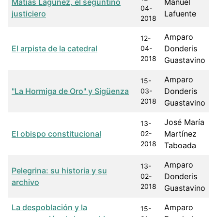
Matías Lagúnez, el seguntino
Manuel
04-
justiciero
Lafuente
2018
Amparo
12-
El arpista de la catedral
Donderis
04-
2018
Guastavino
Amparo
15-
"La Hormiga de Oro" y Sigüenza
Donderis
03-
2018
Guastavino
José María
13-
El obispo constitucional
Martínez
02-
2018
Taboada
Amparo
13-
Pelegrina: su historia y su
Donderis
02-
archivo
2018
Guastavino
La despoblación y la
Amparo
15-