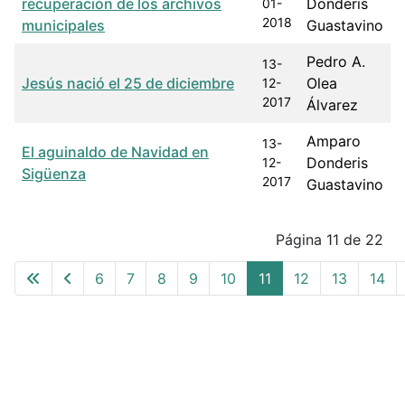
recuperación de los archivos
Donderis
01-
2018
municipales
Guastavino
Pedro A.
13-
Jesús nació el 25 de diciembre
Olea
12-
2017
Álvarez
Amparo
13-
El aguinaldo de Navidad en
Donderis
12-
Sigüenza
2017
Guastavino
Articles
Página 11 de 22
6
7
8
9
10
11
12
13
14