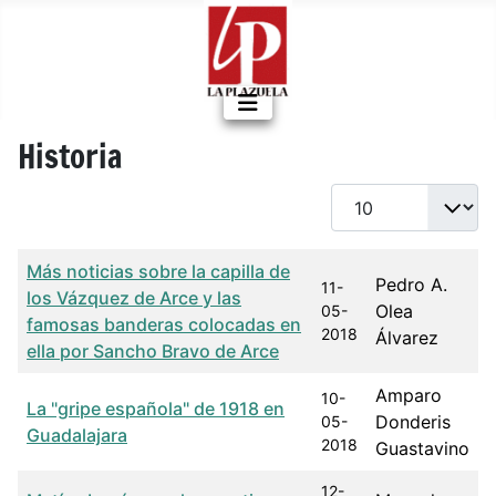
Historia
Cantidad a mostrar
Título
Fecha de publicación
Autor
Más noticias sobre la capilla de
Pedro A.
11-
los Vázquez de Arce y las
Olea
05-
famosas banderas colocadas en
2018
Álvarez
ella por Sancho Bravo de Arce
Amparo
10-
La "gripe española" de 1918 en
Donderis
05-
Guadalajara
2018
Guastavino
12-