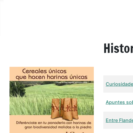
Histo
Título
Fech
Curiosidade
Apuntes sobr
Entre Fland