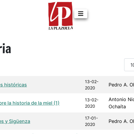
ria
Cant
a de publicación
Autor
13-02-
s históricas
Pedro A. O
2020
Antonio Ni
13-02-
e la historia de la miel (1)
2020
Ochaíta
17-01-
es y Sigüenza
Pedro A. O
2020