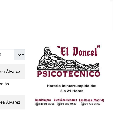
idad a mostrar
lea Álvarez
colás
lea Álvarez