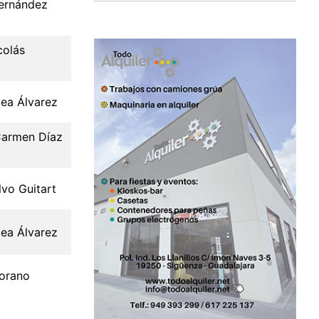
ernández
colás
lea Álvarez
Carmen Díaz
lvo Guitart
lea Álvarez
orano