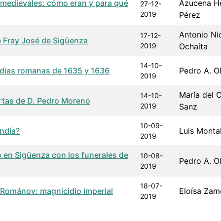
 medievales: cómo eran y para qué
Azucena H
27-12-
2019
Pérez
Antonio Ni
17-12-
 Fray José de Sigüenza
2019
Ochaíta
14-10-
edias romanas de 1635 y 1636
Pedro A. O
2019
María del 
14-10-
rtas de D. Pedro Moreno
2019
Sanz
10-09-
ndía?
Luis Monta
2019
ó en Sigüenza con los funerales de
10-08-
Pedro A. O
2019
18-07-
s Románov: magnicidio imperial
Eloísa Zam
2019