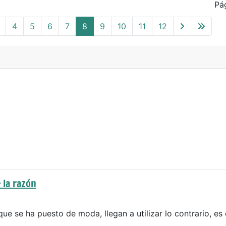
Pá
4
5
6
7
8
9
10
11
12
 la razón
que se ha puesto de moda, llegan a utilizar lo contrario, es 