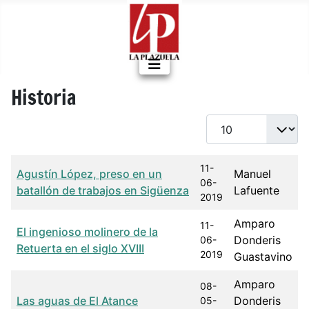
Historia
Cantidad a mostrar
Título
Fecha de publicación
Autor
11-
Agustín López, preso en un
Manuel
06-
batallón de trabajos en Sigüenza
Lafuente
2019
Amparo
11-
El ingenioso molinero de la
Donderis
06-
Retuerta en el siglo XVIII
2019
Guastavino
Amparo
08-
Las aguas de El Atance
Donderis
05-