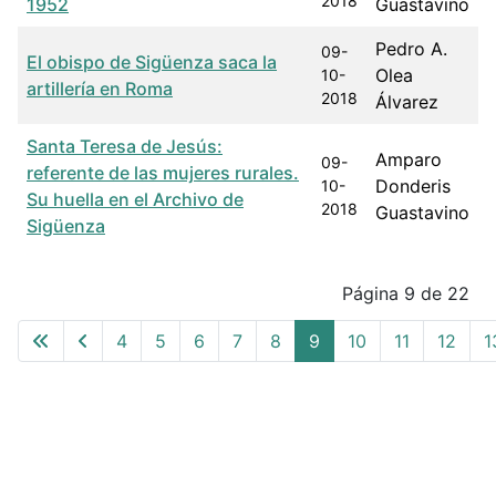
2018
1952
Guastavino
Pedro A.
09-
El obispo de Sigüenza saca la
Olea
10-
artillería en Roma
2018
Álvarez
Santa Teresa de Jesús:
Amparo
09-
referente de las mujeres rurales.
Donderis
10-
Su huella en el Archivo de
2018
Guastavino
Sigüenza
Articles
Página 9 de 22
4
5
6
7
8
9
10
11
12
1