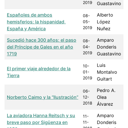
2019
Guastavino
Españoles de ambos
Alberto
08-
hemisferios: la hispanidad,
López
05-
2019
España y América
Nuñez
Sucedió hace 300 años: el paso
Amparo
08-
del Príncipe de Gales en el año
Donderis
04-
2019
1719
Guastavino
Luis
10-
El primer viaje alrededor de la
Montalvo
01-
Tierra
2019
Guitart
Pedro A.
06-
Norberto Caimo y la “Ilustración”
Olea
12-
2018
Álvarez
La aviadora Hanna Reitsch y su
Amparo
11-
breve paso por Sigüenza en
Donderis
11-