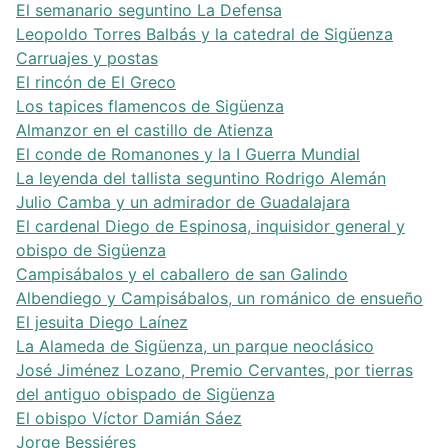
El semanario seguntino La Defensa
Leopoldo Torres Balbás y la catedral de Sigüenza
Carruajes y postas
El rincón de El Greco
Los tapices flamencos de Sigüenza
Almanzor en el castillo de Atienza
El conde de Romanones y la I Guerra Mundial
La leyenda del tallista seguntino Rodrigo Alemán
Julio Camba y un admirador de Guadalajara
El cardenal Diego de Espinosa, inquisidor general y
obispo de Sigüenza
Campisábalos y el caballero de san Galindo
Albendiego y Campisábalos, un románico de ensueño
El jesuita Diego Laínez
La Alameda de Sigüenza, un parque neoclásico
José Jiménez Lozano, Premio Cervantes, por tierras
del antiguo obispado de Sigüenza
El obispo Víctor Damián Sáez
Jorge Bessiéres