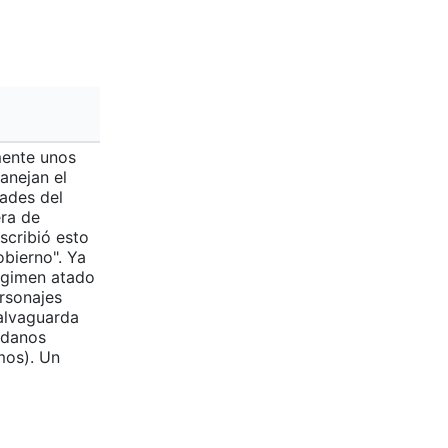
mente unos
anejan el
dades del
ra de
scribió esto
obierno". Ya
régimen atado
ersonajes
salvaguarda
adanos
mos). Un