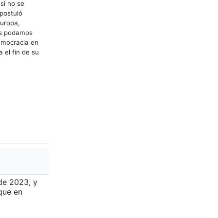
si no se
postuló
Europa,
nos podamos
democracia en
 el fin de su
 de 2023, y
 que en