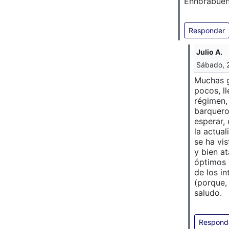
Enhorabuen
Responder
Julio A.
Sábado, 
Muchas g
pocos, l
régimen,
barquero
esperar,
la actua
se ha vi
y bien a
óptimos 
de los i
(porque,
saludo.
Respond