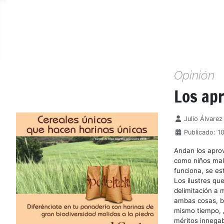
Opinión
Los ap
Detalles
Julio Álvare
Publicado: 1
Andan los aprov
como niños mal 
funciona, se es
Los ilustres qu
delimitación a 
ambas cosas, bi
mismo tiempo, ¿
méritos innegab