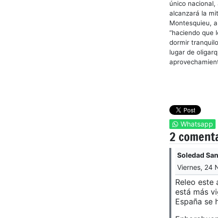
único nacional,
alcanzará la mi
Montesquieu, al
“haciendo que 
dormir tranquil
lugar de oligar
aprovechamient
Whatsapp
2 coment
Soledad Sa
Viernes, 24
Releo este 
está más vi
España se 