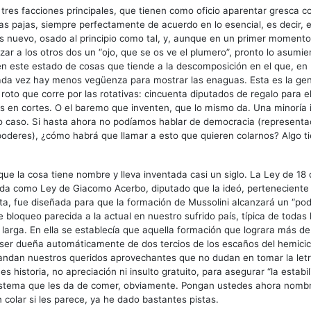
 tres facciones principales, que tienen como oficio aparentar gresca c
as pajas, siempre perfectamente de acuerdo en lo esencial, es decir, e
s nuevo, osado al principio como tal, y, aunque en un primer moment
nzar a los otros dos un “ojo, que se os ve el plumero”, pronto lo asumie
n este estado de cosas que tiende a la descomposición en el que, en
ada vez hay menos vegüenza para mostrar las enaguas. Esta es la gen
l roto que corre por las rotativas: cincuenta diputados de regalo para 
 en cortes. O el baremo que inventen, que lo mismo da. Una minoría 
o caso. Si hasta ahora no podíamos hablar de democracia (representa
oderes), ¿cómo habrá que llamar a esto que quieren colarnos? Algo ti
que la cosa tiene nombre y lleva inventada casi un siglo. La Ley de 1
da como Ley de Giacomo Acerbo, diputado que la ideó, perteneciente 
ta, fue diseñada para que la formación de Mussolini alcanzará un “pod
 bloqueo parecida a la actual en nuestro sufrido país, típica de todas 
a larga. En ella se establecía que aquella formación que lograra más de
ser dueña automáticamente de dos tercios de los escaños del hemicic
ndan nuestros queridos aprovechantes que no dudan en tomar la letr
 es historia, no apreciación ni insulto gratuito, para asegurar “la estabi
sistema que les da de comer, obviamente. Pongan ustedes ahora nombr
 colar si les parece, ya he dado bastantes pistas.