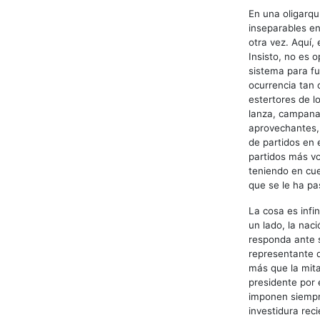
En una oligarqu
inseparables en
otra vez. Aquí, 
Insisto, no es 
sistema para fu
ocurrencia tan 
estertores de lo
lanza, campana
aprovechantes,
de partidos en e
partidos más vo
teniendo en cue
que se le ha pa
La cosa es infi
un lado, la nac
responda ante su
representante d
más que la mita
presidente por 
imponen siempre
investidura reci