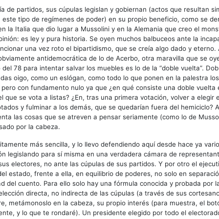
ía de partidos, sus cúpulas legislan y gobiernan (actos que resultan s
 este tipo de regímenes de poder) en su propio beneficio, como se d
en la Italia que dio lugar a Mussolini y en la Alemania que creo el monst
opinión: es ley y pura historia. Se oyen muchos balbuceos ante la incap
ncionar una vez roto el bipartidismo, que se creía algo dado y eterno
obviamente antidemocrática de lo de Acerbo, otra maravilla que se oy
 del 78 para intentar salvar los muebles es lo de la “doble vuelta”. Do
das oigo, como un eslógan, como todo lo que ponen en la palestra los
 pero con fundamento nulo ya que ¿en qué consiste una doble vuelta 
l que se vota a listas? ¿En, tras una primera votación, volver a elegir 
tados y fulminar a los demás, que se quedarían fuera del hemiciclo? A
nta las cosas que se atreven a pensar seriamente (como lo de Mussol
sado por la cabeza.
nitamente más sencilla, y lo llevo defendiendo aquí desde hace ya var
ión legislando para sí misma en una verdadera cámara de representan
s electores, no ante las cúpulas de sus partidos. Y por otro el ejecutiv
el estado, frente a ella, en equilibrio de poderes, no solo en separaci
d del cuento. Para ello solo hay una fórmula conocida y probada por la 
elección directa, no indirecta de las cúpulas (a través de sus cortesan
, metámonoslo en la cabeza, su propio interés (para muestra, el bot
ente, y lo que te rondaré). Un presidente elegido por todo el electorado