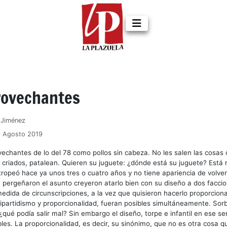
rovechantes
z Jiménez
0 Agosto 2019
echantes de lo del 78 como pollos sin cabeza. No les salen las cosas
criados, patalean. Quieren su juguete: ¿dónde está su juguete? Está 
tropeó hace ya unos tres o cuatro años y no tiene apariencia de volver
e pergeñaron el asunto creyeron atarlo bien con su diseño a dos facc
medida de circunscripciones, a la vez que quisieron hacerlo proporciona
partidismo y proporcionalidad, fueran posibles simultáneamente. Sorbe
qué podía salir mal? Sin embargo el diseño, torpe e infantil en ese sen
les. La proporcionalidad, es decir, su sinónimo, que no es otra cosa qu