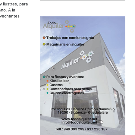
 ilustres, para
no. A la
ovechantes