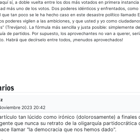
 aquí sí, a doble vuelta entre los dos más votados en primera instancia 
tad más uno de los votos. Dos poderes idénticos y enfrentados, como 
 que tan poco se le ha hecho caso en este desastre político llamado 
los poderes vigilen a las ambiciones, y que usted y yo como ciudada
os” (Trevijano). La fórmula más sencilla y justa posible: simplemente 
quía de partidos. Por supuesto, los aprovechantes no van a querer, sería
o. Habrá que decírselo entre todos, ¡menudos aprovechados!
arios
nz
 Noviembre 2023 20:42
artículo tan lúcido como irónico (dolorosamente) a finales
gente que nunca su retrato de la oligarquía partidocrática
hace llamar "la democracia que nos hemos dado".