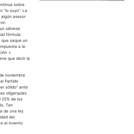
ontinua sobre
n “lo suyo”. La
o algún asesor
ron
 un sálvese
ial fórmula
el que saque un
impuesta a la
ción +
ene que decir la
8 de noviembre
al Partido
er sólido” ante
las oligarquías
l 25% de los
lo. Tan
a de una ley
lidad del
e al invento