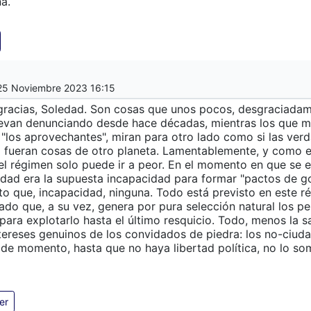
a.
25 Noviembre 2023 16:15
racias, Soledad. Son cosas que unos pocos, desgraciada
levan denunciando desde hace décadas, mientras los que m
 "los aprovechantes", miran para otro lado como si las ver
 fueran cosas de otro planeta. Lamentablemente, y como e
 el régimen solo puede ir a peor. En el momento en que se e
lidad era la supuesta incapacidad para formar "pactos de g
sto que, incapacidad, ninguna. Todo está previsto en este 
tado que, a su vez, genera por pura selección natural los p
para explotarlo hasta el último resquicio. Todo, menos la 
ntereses genuinos de los convidados de piedra: los no-ciud
 de momento, hasta que no haya libertad política, no lo so
er