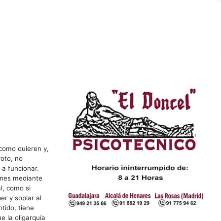
 como quieren y,
roto, no
 a funcionar.
iones mediante
l, como si
r y soplar al
tido, tiene
e la oligarquía