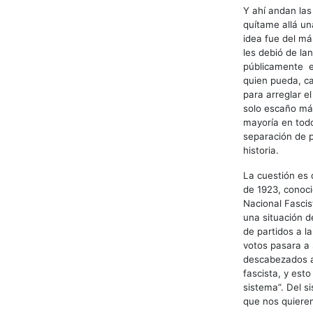
Y ahí andan las
quítame allá un
idea fue del má
les debió de la
públicamente e
quien pueda, c
para arreglar e
solo escaño más
mayoría en tod
separación de p
historia.
La cuestión es 
de 1923, conoci
Nacional Fascis
una situación de
de partidos a l
votos pasara a 
descabezados a
fascista, y esto
sistema”. Del 
que nos quieren