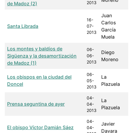
Moreno
2013
de Madoz (2)
Juan
16-
Carlos
Santa Librada
07-
García
2013
Muela
Los montes y baldíos de
06-
Diego
Sigüenza y la desamortización
06-
Moreno
2013
de Madoz (1)
06-
Los obispos en la ciudad del
La
05-
Doncel
Plazuela
2013
04-
La
Prensa seguntina de ayer
04-
Plazuela
2013
04-
Javier
El obispo Víctor Damián Sáez
04-
Davara