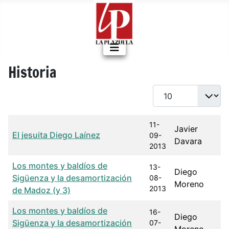
Historia
Cantidad a mostrar
Título
Fecha de publicación
Autor
11-
Javier
El jesuita Diego Laínez
09-
Davara
2013
Los montes y baldíos de
13-
Diego
Sigüenza y la desamortización
08-
Moreno
2013
de Madoz (y 3)
Los montes y baldíos de
16-
Diego
Sigüenza y la desamortización
07-