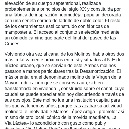
elevación de su cuerpo septentrional, realizada
probablemente a principios del siglo XX y constituida por
una fábrica de inspiración neomudéjar popular, decorada
con una cenefa corrida de ladrillo de doble color. El resto
de los cerramientos está construido con fábricas de
mampostería. El acceso al conjunto se efectúa mediante
un cómodo camino que parte del final del paseo de las
Cruces.
Volviendo otra vez al canal de los Molinos, había otros dos
más, relativamente próximos entre sí y situados al N-E del
núcleo urbano, que se servían de este. Ambos molinos
pasaron a manos particulares tras la Desamortización. El
más oriental era el denominado molino de la Virgen de la
Mayor –edificación que se conserva aún, si bien
transformada en vivienda–, construido sobre el canal, cuyo
caudal se puede apreciar aún hoy discurriendo a través de
sus dos ojos. Este molino fue una institución capital para
los que ya tenemos años, porque tras acabar su actividad
molinera, el inolvidable Marcos López Artiga –promotor así
mismo de otro local icónico de la movida madrileña, La
Vía Láctea– lo acondicionó con gusto como pub y
discoteca (“El Molino Rojo” que llamaban algunos, y que