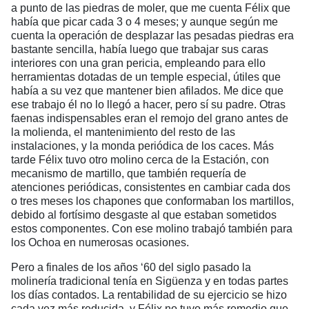
a punto de las piedras de moler, que me cuenta Félix que
había que picar cada 3 o 4 meses; y aunque según me
cuenta la operación de desplazar las pesadas piedras era
bastante sencilla, había luego que trabajar sus caras
interiores con una gran pericia, empleando para ello
herramientas dotadas de un temple especial, útiles que
había a su vez que mantener bien afilados. Me dice que
ese trabajo él no lo llegó a hacer, pero sí su padre. Otras
faenas indispensables eran el remojo del grano antes de
la molienda, el mantenimiento del resto de las
instalaciones, y la monda periódica de los caces. Más
tarde Félix tuvo otro molino cerca de la Estación, con
mecanismo de martillo, que también requería de
atenciones periódicas, consistentes en cambiar cada dos
o tres meses los chapones que conformaban los martillos,
debido al fortísimo desgaste al que estaban sometidos
estos componentes. Con ese molino trabajó también para
los Ochoa en numerosas ocasiones.
Pero a finales de los años ‘60 del siglo pasado la
molinería tradicional tenía en Sigüenza y en todas partes
los días contados. La rentabilidad de su ejercicio se hizo
cada vez más reducida, y Félix no tuvo más remedio que