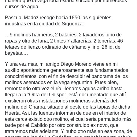
manera que la vega toda estaba surcada por numerosos
cursos de agua.
Pascual Madoz recoge hacia 1850 las siguientes
industrias en la ciudad de Sigüenza:
…9 molinos harineros, 2 batanes, 2 lavaderos, uno de
ropas y otro de lana, 2 tintes 7 alfarerías, 2 tenerías, 46
telares de lienzo ordinario de cáñamo y lino, 26 id. de
bayetas,…
Y una vez más, mi amigo Diego Moreno viene en mi
auxilio aportándome generosamente sus fundamentados
conocimientos, con el fin de describir el panorama de los
molinos asentados en la vega seguntina. Pues bien,
remontando otra vez el río Henares aguas arriba hasta
llegar a la “Obra del Obispo”, está documentado que allí
existieron otras instalaciones molineras además del
molino del Charpa, situado al oeste de las tapias de dicha
Huerta. Así, las fuentes informan de que en el interior de
esta cerca existió otro molino, el cual sería permutado más
tarde por el Cabildo por otro construido ex novo, que
trataremos más adelante. Y hubo otro más en esa zona, de