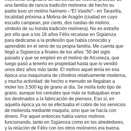
una familia de rancia tradición molinera: de hecho su
padre tuvo un molino harinero –“El Vasillo”– en Taravilla,
localidad próxima a Molina de Aragón (ciudad en cuyo
escudo campean, por cierto, dos ruedas de molino,
símbolo de su honda tradición molinera). No es extraño
por ello que a los 16 años Félix recalase en Sigüenza
para dedicarse a la profesión que había conocido y
aprendido en el seno de su propia familia. Me cuenta que
llegó a Sigüenza a finales de los años ´50 del siglo
pasado y que se empleó en el molino de Alcuneza, que
luego pasó a tenerlo en propiedad hasta que lo vendió
unos diez años más tarde. El molino aquel tenía en esa
época una maquinaria de cilindros relativamente moderna,
y mucha actividad: de hecho a menudo se llegaban a
moler los 3.500 kg de grano al día. Se molía todo tipo de
grano, aunque los cereales que más se trabajaban eran
los destinados a la fabricación de piensos. Eso sí, en
aquella época ya no se efectuaba el cobro de los servicios
de molienda mediante maquila, sino que se hacía con
dinero. Por aquel entonces había varios molinos
funcionando, tanto en Sigüenza como en los alrededores,
y la relación de Félix con los otros molineros era buena.