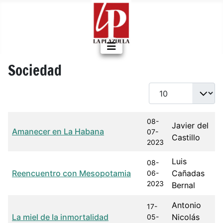
Sociedad
Cantidad a mostrar
Título
Fecha de publicación
Autor
08-
Javier del
Amanecer en La Habana
07-
Castillo
2023
Luis
08-
Reencuentro con Mesopotamia
Cañadas
06-
2023
Bernal
Antonio
17-
La miel de la inmortalidad
Nicolás
05-