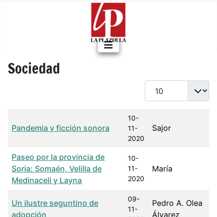
Sociedad
Cantidad a mostrar
Título
Fecha de publicación
Autor
10-
Pandemia y ficción sonora
Sajor
11-
2020
Paseo por la provincia de
10-
Soria: Somaén, Velilla de
María
11-
2020
Medinaceli y Layna
09-
Un ilustre seguntino de
Pedro A. Olea
11-
adopción
Álvarez