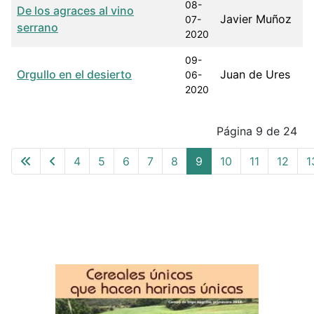
08-
De los agraces al vino
Javier Muñoz
07-
serrano
2020
09-
Orgullo en el desierto
Juan de Ures
06-
2020
Articles
Página 9 de 24
4
5
6
7
8
9
10
11
12
1