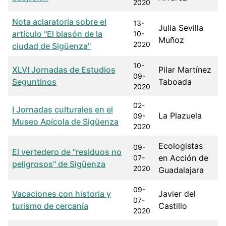
2020
Nota aclaratoria sobre el
13-
Julia Sevilla
artículo "El blasón de la
10-
Muñoz
2020
ciudad de Sigüenza"
10-
XLVI Jornadas de Estudios
Pilar Martínez
09-
Seguntinos
Taboada
2020
02-
I Jornadas culturales en el
La Plazuela
09-
Museo Apícola de Sigüenza
2020
Ecologistas
09-
El vertedero de "residuos no
en Acción de
07-
peligrosos" de Sigüenza
2020
Guadalajara
09-
Vacaciones con historia y
Javier del
07-
turismo de cercanía
Castillo
2020