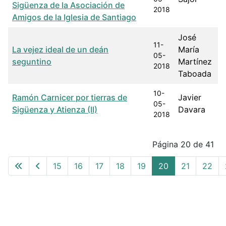
Sigüenza de la Asociación de
2018
Amigos de la Iglesia de Santiago
José
11-
La vejez ideal de un deán
María
05-
seguntino
Martínez
2018
Taboada
10-
Ramón Carnicer por tierras de
Javier
05-
Sigüenza y Atienza (II)
Davara
2018
Articles
Página 20 de 41
15
16
17
18
19
20
21
22