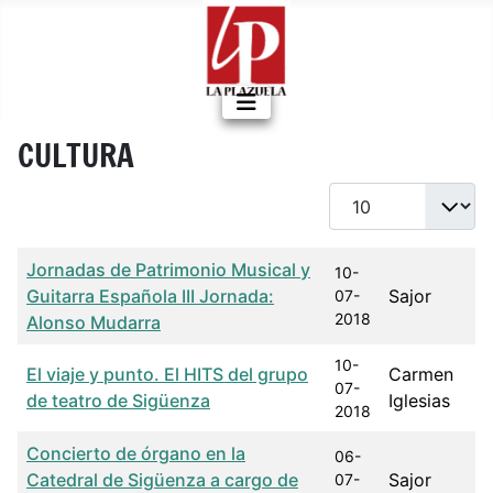
CULTURA
Cantidad a mostrar
Título
Fecha de publicación
Autor
Jornadas de Patrimonio Musical y
10-
Guitarra Española III Jornada:
Sajor
07-
2018
Alonso Mudarra
10-
El viaje y punto. El HITS del grupo
Carmen
07-
de teatro de Sigüenza
Iglesias
2018
Concierto de órgano en la
06-
Catedral de Sigüenza a cargo de
Sajor
07-