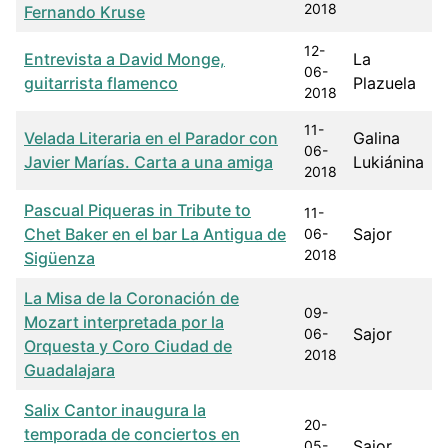
2018
Fernando Kruse
12-
Entrevista a David Monge,
La
06-
guitarrista flamenco
Plazuela
2018
11-
Velada Literaria en el Parador con
Galina
06-
Javier Marías. Carta a una amiga
Lukiánina
2018
Pascual Piqueras in Tribute to
11-
Chet Baker en el bar La Antigua de
Sajor
06-
2018
Sigüenza
La Misa de la Coronación de
09-
Mozart interpretada por la
Sajor
06-
Orquesta y Coro Ciudad de
2018
Guadalajara
Salix Cantor inaugura la
20-
temporada de conciertos en
Sajor
05-