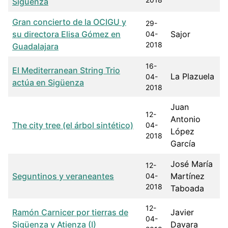
Sigüenza
Gran concierto de la OCIGU y
29-
su directora Elisa Gómez en
Sajor
04-
2018
Guadalajara
16-
El Mediterranean String Trio
La Plazuela
04-
actúa en Sigüenza
2018
Juan
12-
Antonio
The city tree (el árbol sintético)
04-
López
2018
García
José María
12-
Seguntinos y veraneantes
Martínez
04-
2018
Taboada
12-
Ramón Carnicer por tierras de
Javier
04-
Sigüenza y Atienza (I)
Davara