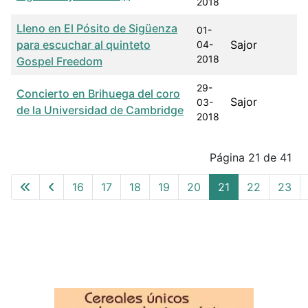
2018
Lleno en El Pósito de Sigüenza
01-
para escuchar al quinteto
Sajor
04-
2018
Gospel Freedom
29-
Concierto en Brihuega del coro
Sajor
03-
de la Universidad de Cambridge
2018
Articles
Página 21 de 41
16
17
18
19
20
21
22
23