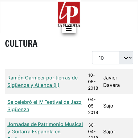
CULTURA
Cantidad a mostrar
Título
Fecha de publicación
Autor
10-
Ramón Carnicer por tierras de
Javier
05-
Sigüenza y Atienza (II)
Davara
2018
04-
Se celebró el IV Festival de Jazz
Sajor
05-
Sigüenza
2018
Jornadas de Patrimonio Musical
30-
y Guitarra Española en
Sajor
04-
2018