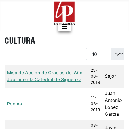
CULTURA
Cantidad a mostrar
Título
Fecha de publicación
Autor
25-
Misa de Acción de Gracias del Año
Sajor
06-
Jubilar en la Catedral de Sigüenza
2019
Juan
11-
Antonio
Poema
06-
López
2019
García
08-
Javier