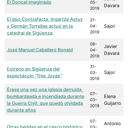
El Doncel imaginado
05-
Davara
2019
El dúo Contrafacta: Ingartze Astuy
21-
y Germán Torrellas actuó en la
Sajor
04-
2019
catedral de Sigüenza
08-
Javier
José Manuel Caballero Bonald
04-
Davara
2019
31-
Estreno en Sigüenza del
Sajor
03-
espectáculo "Tres Joyas"
2019
Érase una vez una iglesia derruida,
07-
bombardeada e incendiada durante
Elena
03-
la Guerra Civil, que quedó olvidada
Guijarro
2019
durante años
07-
Antonio
Otras heridas en el casco histórico
03-