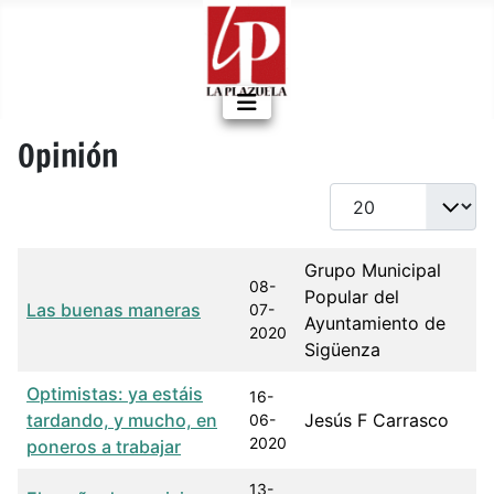
Opinión
Cantidad a mostrar
Título
Fecha de publicación
Autor
Grupo Municipal
08-
Popular del
Las buenas maneras
07-
Ayuntamiento de
2020
Sigüenza
Optimistas: ya estáis
16-
tardando, y mucho, en
Jesús F Carrasco
06-
2020
poneros a trabajar
13-