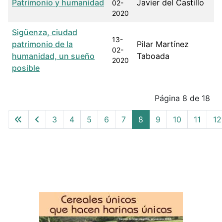
Patrimonio y humanidad
Javier del Castillo
02-
2020
Sigüenza, ciudad
13-
patrimonio de la
Pilar Martínez
02-
humanidad, un sueño
Taboada
2020
posible
Articles
Página 8 de 18
3
4
5
6
7
8
9
10
11
12