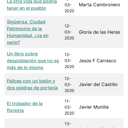
La otra vida que podría
Marta Cambronero
03-
tener en el pueblo
2020
Sigüenza, Ciudad
12-
Patrimonio de la
Gloria de las Heras
03-
Humanidad, ¿va en
2020
serio?
Un libro sobre
12-
despoblación que no es
Jesús F Carrasco
03-
2020
más de lo mismo
12-
Felices con un balón y
Javier del Castillo
03-
dos piedras de portería
2020
11-
El trobador de la
Javier Munilla
03-
floresta
2020
13-