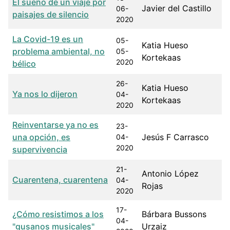
El sueño de un viaje por
Javier del Castillo
06-
paisajes de silencio
2020
La Covid-19 es un
05-
Katia Hueso
problema ambiental, no
05-
Kortekaas
2020
bélico
26-
Katia Hueso
Ya nos lo dijeron
04-
Kortekaas
2020
Reinventarse ya no es
23-
una opción, es
Jesús F Carrasco
04-
2020
supervivencia
21-
Antonio López
Cuarentena, cuarentena
04-
Rojas
2020
17-
¿Cómo resistimos a los
Bárbara Bussons
04-
"gusanos musicales"
Urzaiz