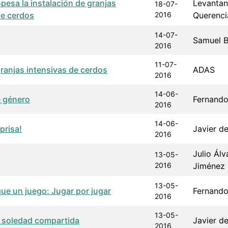
pesa la instalación de granjas
Levanta
18-07-
de cerdos
2016
Querenci
14-07-
Samuel 
2016
11-07-
granjas intensivas de cerdos
ADAS
2016
14-06-
e género
Fernand
2016
14-06-
prisa!
Javier de
2016
Julio Álv
13-05-
2016
Jiménez
13-05-
ue un juego: Jugar por jugar
Fernand
2016
13-05-
a soledad compartida
Javier de
2016