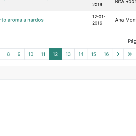
Rita Rod
2016
12-01-
erto aroma a nardos
Ana Mon
2016
Pág
8
9
10
11
12
13
14
15
16