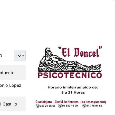
idad a mostrar
afuente
onio López
l Castillo