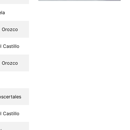
ela
o Orozco
l Castillo
o Orozco
oscertales
l Castillo