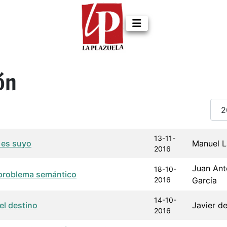
ón
Cant
a de publicación
Autor
13-11-
 es suyo
Manuel L
2016
Juan Ant
18-10-
 problema semántico
2016
García
14-10-
el destino
Javier de
2016