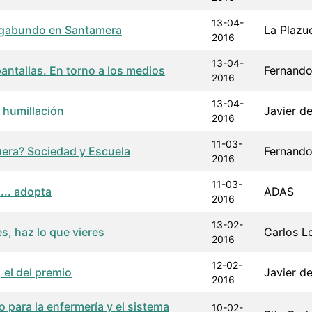
13-04-
agabundo en Santamera
La Plazu
2016
13-04-
pantallas. En torno a los medios
Fernand
2016
13-04-
humillación
Javier de
2016
11-03-
uera? Sociedad y Escuela
Fernand
2016
11-03-
.. adopta
ADAS
2016
13-02-
s, haz lo que vieres
Carlos L
2016
12-02-
 el del premio
Javier de
2016
 para la enfermería y el sistema
10-02-