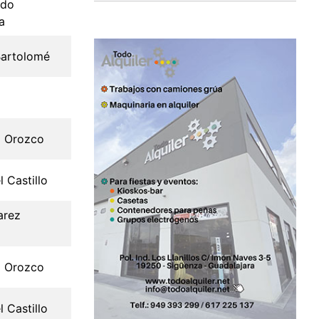
ndo
a
Bartolomé
o Orozco
l Castillo
arez
o Orozco
l Castillo