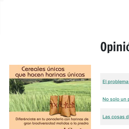
Opini
Título
Fech
El problema
No solo un
Las cosas d