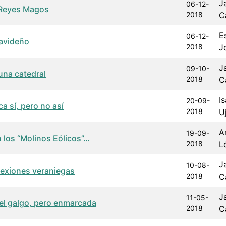
J
06-12-
 Reyes Magos
2018
C
E
06-12-
avideño
2018
J
J
09-10-
na catedral
2018
C
I
20-09-
ca sí, pero no así
2018
U
A
19-09-
n los “Molinos Eólicos”…
2018
L
J
10-08-
lexiones veraniegas
2018
C
J
11-05-
del galgo, pero enmarcada
2018
C