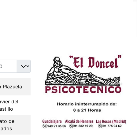
idad a mostrar
a Plazuela
avier del
astillo
sato de
jados