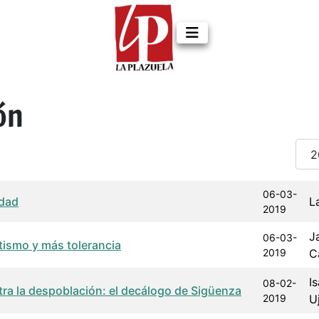
ón
Cant
a de publicación
Autor
06-03-
idad
L
2019
J
06-03-
ismo y más tolerancia
2019
C
I
08-02-
tra la despoblación: el decálogo de Sigüenza
2019
U