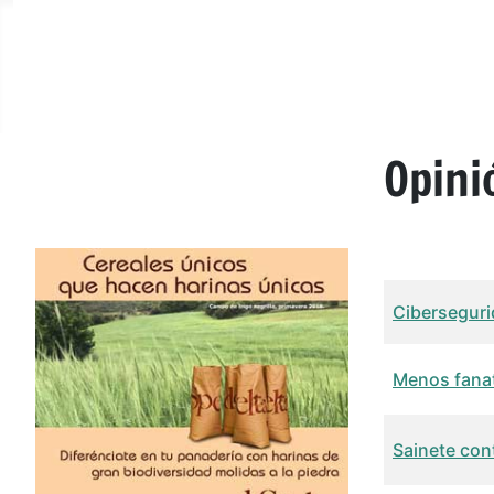
Opini
Título
Fech
Cibersegur
Menos fanat
Sainete con