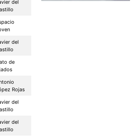
avier del
astillo
spacio
oven
avier del
astillo
sato de
jados
ntonio
ópez Rojas
avier del
astillo
avier del
astillo