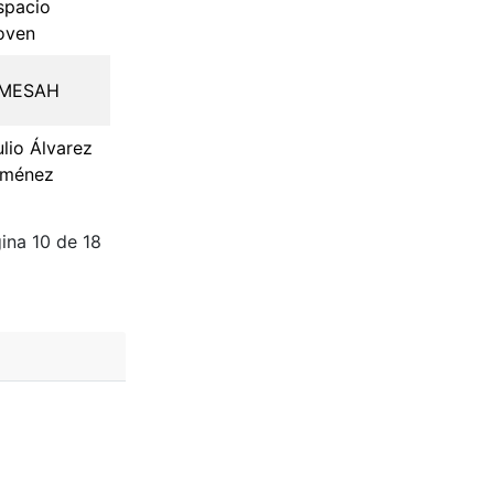
spacio
oven
MESAH
ulio Álvarez
iménez
ina 10 de 18