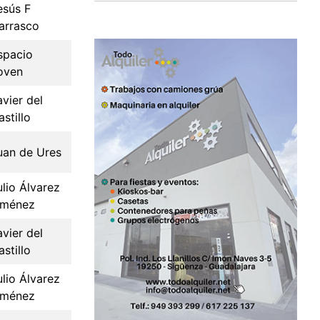
esús F
arrasco
spacio
oven
avier del
astillo
uan de Ures
ulio Álvarez
iménez
avier del
astillo
ulio Álvarez
iménez