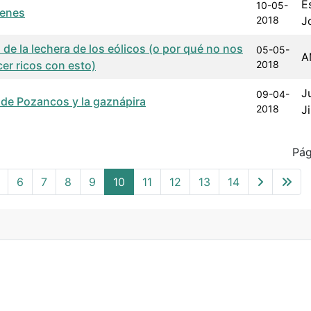
E
10-05-
venes
2018
J
de la lechera de los eólicos (o por qué no nos
05-05-
A
er ricos con esto)
2018
J
09-04-
 de Pozancos y la gaznápira
2018
J
Pág
6
7
8
9
10
11
12
13
14