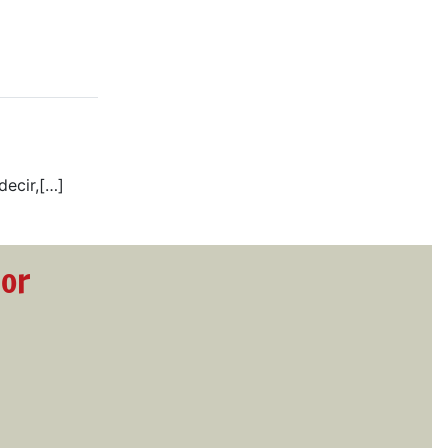
decir,[…]
dor