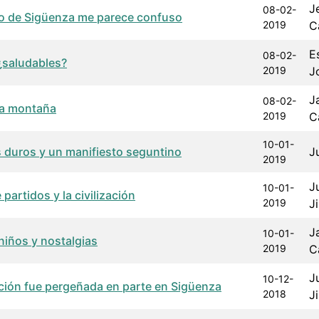
J
08-02-
to de Sigüenza me parece confuso
2019
C
E
08-02-
¿saludables?
2019
J
J
08-02-
 la montaña
2019
C
10-01-
 duros y un manifiesto seguntino
J
2019
J
10-01-
 partidos y la civilización
2019
J
J
10-01-
niños y nostalgias
2019
C
J
10-12-
ción fue pergeñada en parte en Sigüenza
2018
J