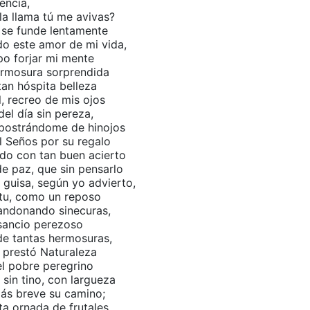
uencia,
la llama tú me avivas?
 se funde lentamente
odo este amor de mi vida,
upo forjar mi mente
ermosura sorprendida
tan hóspita belleza
, recreo de mis ojos
del día sin pereza,
í postrándome de hinojos
l Seños por su regalo
ado con tan buen acierto
e paz, que sin pensarlo
 guisa, según yo advierto,
itu, como un reposo
andonando sinecuras,
nsancio perezoso
de tantas hermosuras,
 prestó Naturaleza
el pobre peregrino
sin tino, con largueza
ás breve su camino;
a ornada de frutales,