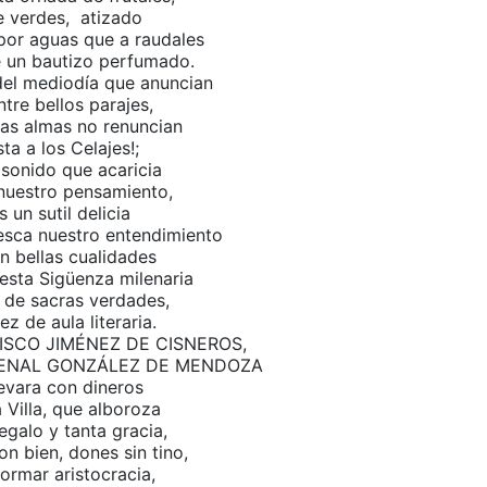
de verdes, atizado
or aguas que a raudales
 un bautizo perfumado.
el mediodía que anuncian
tre bellos parajes,
las almas no renuncian
ta a los Celajes!;
 sonido que acaricia
nuestro pensamiento,
s un sutil delicia
resca nuestro entendimiento
n bellas cualidades
 esta Sigüenza milenaria
de sacras verdades,
ez de aula literaria.
ISCO JIMÉNEZ DE CISNEROS,
DENAL GONZÁLEZ DE MENDOZA
levara con dineros
a Villa, que alboroza
regalo y tanta gracia,
on bien, dones sin tino,
ormar aristocracia,