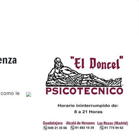
enza
e como le