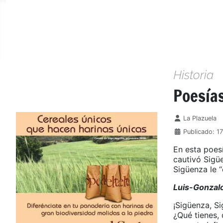
Historia
Poesía
Detalles
La Plazuela
Publicado: 1
En esta poes
cautivó Sigüe
Sigüenza le 
Luis-Gonzal
¡Sigüenza, S
¿Qué tienes, 