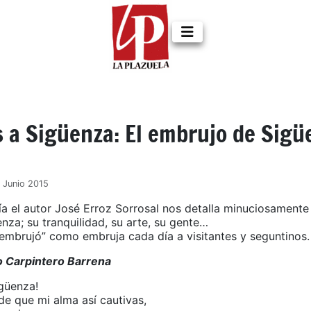
s a Sigüenza: El embrujo de Sigü
7 Junio 2015
ía el autor José Erroz Sorrosal nos detalla minuciosament
nza; su tranquilidad, su arte, su gente…
“embrujó” como embruja cada día a visitantes y seguntinos.
o Carpintero Barrena
igüenza!
de que mi alma así cautivas,