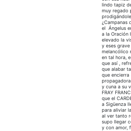
lindo tapiz 
muy regado p
prodigándole
¿Campanas d
el Ángelus en
a la Oración 
elevado la vis
y eses grave
melancólico 
en tal hora, e
que así , ref
que alabar ta
que encierra
propagadora 
y cuna a su v
FRAY FRANC
que el CAR
a Sigüenza l
para aliviar l
al ver tanto 
supo llegar c
y con amor, f