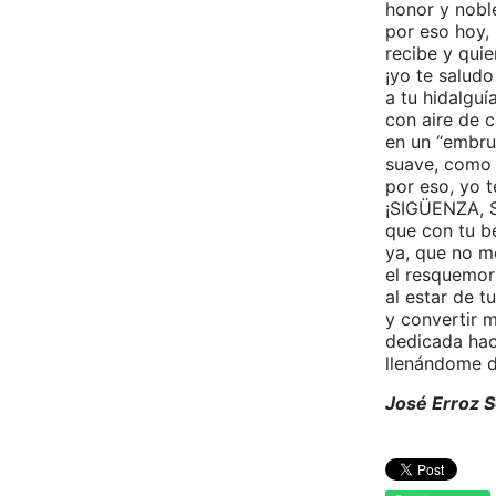
honor y nobl
por eso hoy, 
recibe y quie
¡yo te saludo
a tu hidalguí
con aire de c
en un “embruj
suave, como l
por eso, yo t
¡SIGÜENZA, 
que con tu be
ya, que no m
el resquemo
al estar de 
y convertir 
dedicada hac
llenándome d
José Erroz S