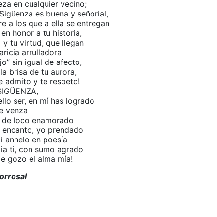
eza en cualquier vecino;
Sigüenza es buena y señorial,
re a los que a ella se entregan
 en honor a tu historia,
a y tu virtud, que llegan
aricia arrulladora
o” sin igual de afecto,
a brisa de tu aurora,
e admito y te respeto!
SIGÜENZA,
llo ser, en mí has logrado
e venza
r de loco enamorado
tu encanto, yo prendado
mi anhelo en poesía
ia ti, con sumo agrado
e gozo el alma mía!
orrosal