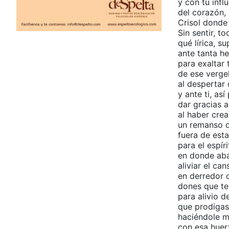
y con tu infl
del corazón, 
Crisol donde
Sin sentir, t
qué lírica, s
ante tanta h
para exaltar 
de ese vergel
al despertar 
y ante ti, as
dar gracias a
al haber cre
un remanso d
fuera de esta
para el espír
en donde ab
aliviar el ca
en derredor 
dones que te
para alivio d
que prodigas 
haciéndole m
con esa huert