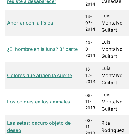
resiste a desaparecer
Cañadas
2014
Luis
13-
Ahorrar con la física
Montalvo
02-
2014
Guitart
Luis
20-
¿El hombre en la luna? 3ª parte
Montalvo
01-
2014
Guitart
Luis
18-
Colores que atraen la suerte
Montalvo
12-
2013
Guitart
Luis
08-
Los colores en los animales
Montalvo
11-
2013
Guitart
08-
Las setas: oscuro objeto de
Rita
11-
deseo
Rodríguez
2013