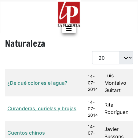
Naturaleza
Cantidad a mostrar
Título
Fecha de publicación
Autor
Luis
14-
¿De qué color es el agua?
Montalvo
07-
2014
Guitart
14-
Rita
Curanderas, curielas y brujas
07-
Rodríguez
2014
14-
Javier
Cuentos chinos
07-
Bussons