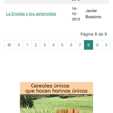
14-
Javier
La Eneida y los asteroides
10-
Bussons
2013
Articles
Página 8 de 9
1
2
3
4
5
6
7
8
9