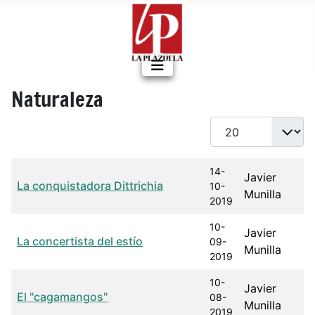
Naturaleza
Cantidad a mostrar
Título
Fecha de publicación
Autor
14-
Javier
La conquistadora Dittrichia
10-
Munilla
2019
10-
Javier
La concertista del estío
09-
Munilla
2019
10-
Javier
El "cagamangos"
08-
Munilla
2019