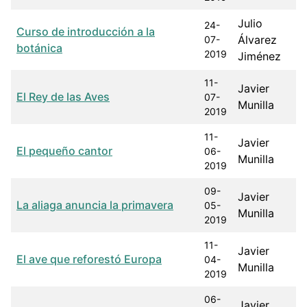
Julio
24-
Curso de introducción a la
Álvarez
07-
botánica
2019
Jiménez
11-
Javier
El Rey de las Aves
07-
Munilla
2019
11-
Javier
El pequeño cantor
06-
Munilla
2019
09-
Javier
La aliaga anuncia la primavera
05-
Munilla
2019
11-
Javier
El ave que reforestó Europa
04-
Munilla
2019
06-
Javier