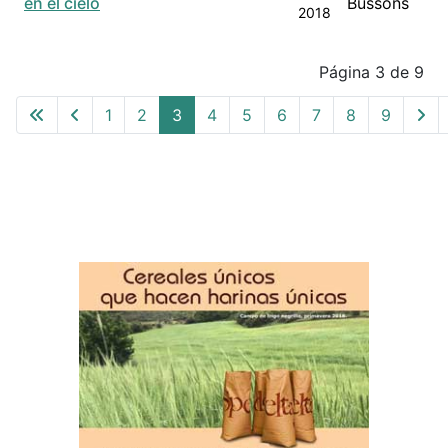
en el cielo
Bussons
2018
Articles
Página 3 de 9
1
2
3
4
5
6
7
8
9