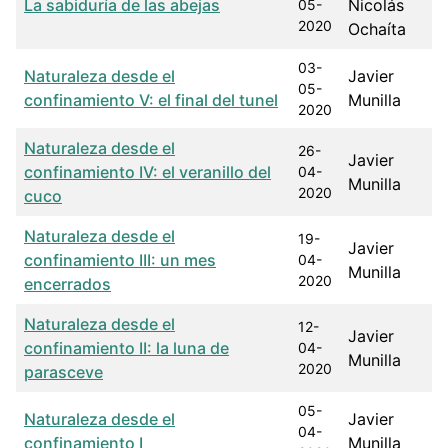
La sabiduría de las abejas
Nicolás
05-
2020
Ochaíta
03-
Naturaleza desde el
Javier
05-
confinamiento V: el final del tunel
Munilla
2020
Naturaleza desde el
26-
Javier
confinamiento IV: el veranillo del
04-
Munilla
2020
cuco
Naturaleza desde el
19-
Javier
confinamiento III: un mes
04-
Munilla
2020
encerrados
Naturaleza desde el
12-
Javier
confinamiento II: la luna de
04-
Munilla
2020
parasceve
05-
Naturaleza desde el
Javier
04-
confinamiento I
Munilla