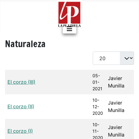
Naturaleza
Cantidad a mostrar
Título
Fecha de publicación
Autor
05-
Javier
El corzo (III)
01-
Munilla
2021
10-
Javier
El corzo (II)
12-
Munilla
2020
10-
Javier
El corzo (I)
11-
Munilla
2020