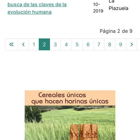
La
busca de las claves de la
10-
Plazuela
2019
evolución humana
Articles
Página 2 de 9
1
2
3
4
5
6
7
8
9