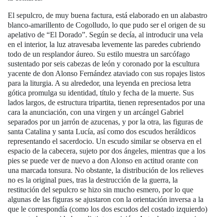
El sepulcro, de muy buena factura, está elaborado en un alabastro
blanco-amarillento de Cogolludo, lo que pudo ser el origen de su
apelativo de “El Dorado”. Según se decía, al introducir una vela
en el interior, la luz atravesaba levemente las paredes cubriendo
todo de un resplandor áureo. Su estilo muestra un sarcófago
sustentado por seis cabezas de león y coronado por la escultura
yacente de don Alonso Fernández ataviado con sus ropajes listos
para la liturgia. A su alrededor, una leyenda en preciosa letra
gótica promulga su identidad, título y fecha de la muerte. Sus
lados largos, de estructura tripartita, tienen representados por una
cara la anunciación, con una virgen y un arcángel Gabriel
separados por un jarrón de azucenas, y por la otra, las figuras de
santa Catalina y santa Lucía, así como dos escudos heráldicos
representando el sacerdocio. Un escudo similar se observa en el
espacio de la cabecera, sujeto por dos ángeles, mientras que a los
pies se puede ver de nuevo a don Alonso en actitud orante con
una marcada tonsura. No obstante, la distribución de los relieves
no es la original pues, tras la destrucción de la guerra, la
restitución del sepulcro se hizo sin mucho esmero, por lo que
algunas de las figuras se ajustaron con la orientación inversa a la
que le correspondía (como los dos escudos del costado izquierdo)