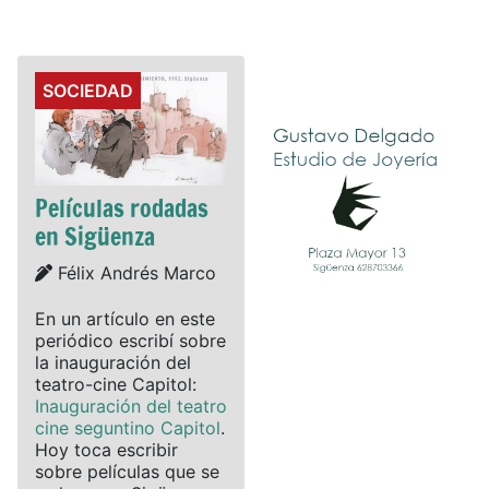
Details
SOCIEDAD
Películas rodadas
en Sigüenza
Details
Félix Andrés Marco
En un artículo en este
periódico escribí sobre
la inauguración del
teatro-cine Capitol:
Inauguración del teatro
cine seguntino Capitol
.
Hoy toca escribir
sobre películas que se