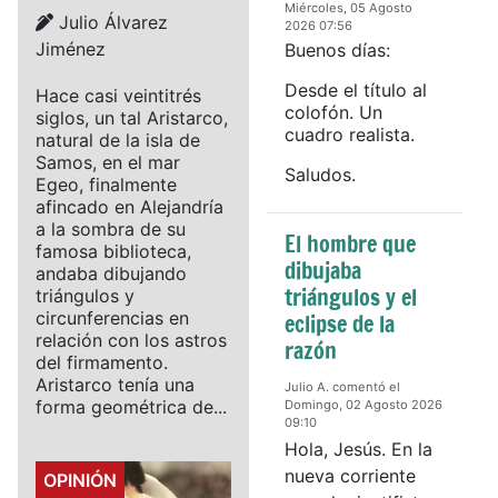
Miércoles, 05 Agosto
Details
Julio Álvarez
2026 07:56
Jiménez
Buenos días:
Desde el título al
Hace casi veintitrés
colofón. Un
siglos, un tal Aristarco,
cuadro realista.
natural de la isla de
Samos, en el mar
Saludos.
Egeo, finalmente
afincado en Alejandría
a la sombra de su
El hombre que
famosa biblioteca,
dibujaba
andaba dibujando
triángulos y el
triángulos y
circunferencias en
eclipse de la
relación con los astros
razón
del firmamento.
Aristarco tenía una
Julio A. comentó el
forma geométrica de...
Domingo, 02 Agosto 2026
09:10
Hola, Jesús. En la
nueva corriente
Details
OPINIÓN