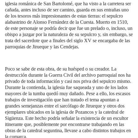
iglesia románica de San Bartolomé, que ha visto a la carretera ser
cañada, antes incluso de ser camino, guarda en sus entrañas uno
de los tesoros más impresionantes de estas tierras: el sepulcro
alabastrino de Alonso Fernández de la Cuesta. Muerto en 1510,
de este personaje se podría decir que fue un prelado o, incluso, un
obispo a juzgar por la naturaleza de su sepulcro y, sin embargo, se
trata del sacerdote que a finales del siglo XV se encargaba de las
parroquias de Jirueque y las Cendejas.
Poco se sabe de esta obra, de su huésped o su creador. La
destrucción durante la Guerra Civil del archivo parroquial nos ha
privado de toda información y casi nos priva del sepulcro mismo.
Durante la contienda, la iglesia fue saqueada y uno de los lados
mayores de la tumba quedó muy dañado. Pese a ello, los escasos
trabajos de investigación que han tratado el tema apuntan a
grandes semejanzas entre el sarcófago de Jirueque y otros dos
ejemplares ubicados en la iglesia de Pozancos y la catedral de
Sigüenza. Este hecho podría señalar la existencia de un escultor
itinerante que, posiblemente por encontrarse trabajando en las
obras de la catedral seguntina, llevase a cabo distintos trabajos en
la comarca.