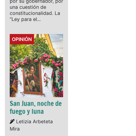
por su gobernador, por
una cuestión de
constitucionalidad. La
“Ley para el...
Details
OPINIÓN
San Juan, noche de
fuego y luna
Details
Letizia Arbeteta
Mira