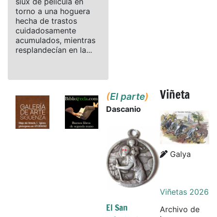
siux de película en
torno a una hoguera
hecha de trastos
cuidadosamente
acumulados, mientras
resplandecían en la...
Viñeta
(
El parte
)
Dascanio
Details
Details
Galya
Viñetas 2026
El San
Archivo de