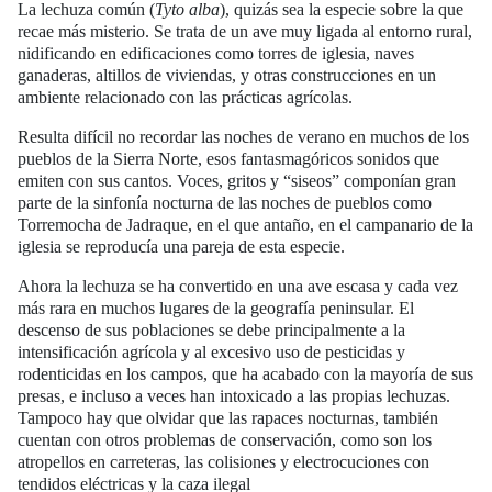
La lechuza común (
Tyto alba
), quizás sea la especie sobre la que
recae más misterio. Se trata de un ave muy ligada al entorno rural,
nidificando en edificaciones como torres de iglesia, naves
ganaderas, altillos de viviendas, y otras construcciones en un
ambiente relacionado con las prácticas agrícolas.
Resulta difícil no recordar las noches de verano en muchos de los
pueblos de la Sierra Norte, esos fantasmagóricos sonidos que
emiten con sus cantos. Voces, gritos y “siseos” componían gran
parte de la sinfonía nocturna de las noches de pueblos como
Torremocha de Jadraque, en el que antaño, en el campanario de la
iglesia se reproducía una pareja de esta especie.
Ahora la lechuza se ha convertido en una ave escasa y cada vez
más rara en muchos lugares de la geografía peninsular. El
descenso de sus poblaciones se debe principalmente a la
intensificación agrícola y al excesivo uso de pesticidas y
rodenticidas en los campos, que ha acabado con la mayoría de sus
presas, e incluso a veces han intoxicado a las propias lechuzas.
Tampoco hay que olvidar que las rapaces nocturnas, también
cuentan con otros problemas de conservación, como son los
atropellos en carreteras, las colisiones y electrocuciones con
tendidos eléctricas y la caza ilegal