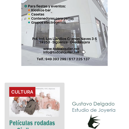
Details
CULTURA
Películas rodadas