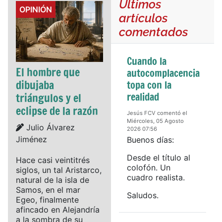
Últimos
Details
OPINIÓN
artículos
comentados
Cuando la
El hombre que
autocomplacencia
dibujaba
topa con la
realidad
triángulos y el
eclipse de la razón
Jesús FCV comentó el
Miércoles, 05 Agosto
Details
Julio Álvarez
2026 07:56
Jiménez
Buenos días:
Desde el título al
Hace casi veintitrés
colofón. Un
siglos, un tal Aristarco,
cuadro realista.
natural de la isla de
Samos, en el mar
Saludos.
Egeo, finalmente
afincado en Alejandría
a la sombra de su