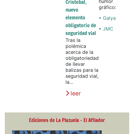
Cristobal,
humor
gráfico:
nuevo
elemento
• Galya
obligatorio de
• JMC
seguridad vial
Tras la
polémica
acerca de la
obligatoriedad
de llevar
balizas para la
seguridad vial,
la...
leer
Ediciones de La Plazuela - El Afilador