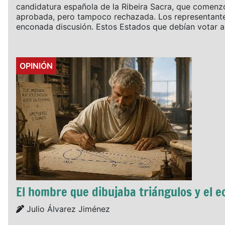
candidatura española de la Ribeira Sacra, que comenz
aprobada, pero tampoco rechazada. Los representantes
enconada discusión. Estos Estados que debían votar ac
Details
OPINIÓN
El hombre que dibujaba triángulos y el ec
Details
Julio Álvarez Jiménez