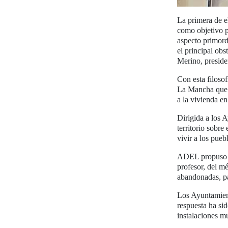
La primera de e
como objetivo p
aspecto primord
el principal ob
Merino, presid
Con esta filoso
La Mancha que p
a la vivienda en
Dirigida a los 
territorio sobre
vivir a los pue
ADEL propuso a 
profesor, del m
abandonadas, pa
Los Ayuntamient
respuesta ha si
instalaciones m