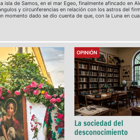
e la isla de Samos, en el mar Egeo, finalmente afincado en Al
ngulos y circunferencias en relación con los astros del fi
 un momento dado se dio cuenta de que, con la Luna en cua
Details
OPINIÓN
La sociedad del
desconocimiento