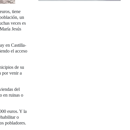
euros, tiene
población, un
uchas veces es
 María Jesús
ay en Castilla-
iendo el acceso
icipios de su
n por venir a
viendas del
o en ruinas o
000 euros. Y la
habilitar o
vos pobladores.