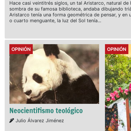
Hace casi veintitrés siglos, un tal Aristarco, natural d
sombra de su famosa biblioteca, andaba dibujando triá
Aristarco tenía una forma geométrica de pensar, y en
o cuarto menguante, la luz del Sol tenía...
Details
Details
OPINIÓN
OPINIÓN
Neocientifismo teológico
Details
Julio Álvarez Jiménez