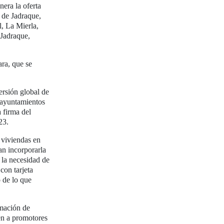
nera la oferta
 de Jadraque,
, La Mierla,
 Jadraque,
ara, que se
rsión global de
 ayuntamientos
 firma del
23.
 viviendas en
an incorporarla
 la necesidad de
con tarjeta
 de lo que
amación de
en a promotores