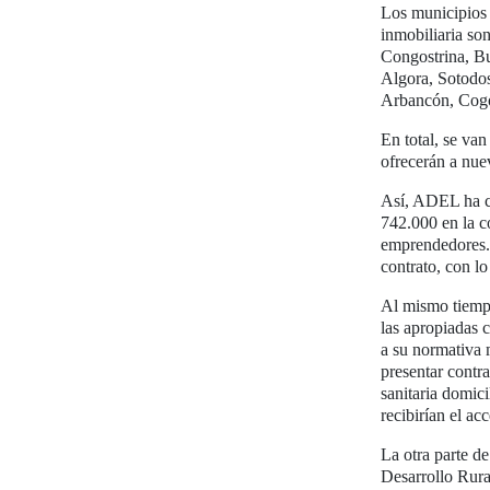
Los municipios 
inmobiliaria so
Congostrina, Bu
Algora, Sotodos
Arbancón, Cog
En total, se van
ofrecerán a nue
Así, ADEL ha co
742.000 en la c
emprendedores. 
contrato, con lo
Al mismo tiempo
las apropiadas 
a su normativa 
presentar contra
sanitaria domic
recibirían el ac
La otra parte d
Desarrollo Rura