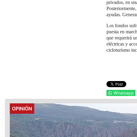
privados, en un
Posteriormente,
ayudas. Generar
Los fondos sufra
puesta en march
que requerirá u
eléctricas y ac
cicloturismo in
Whatsapp
Details
OPINIÓN