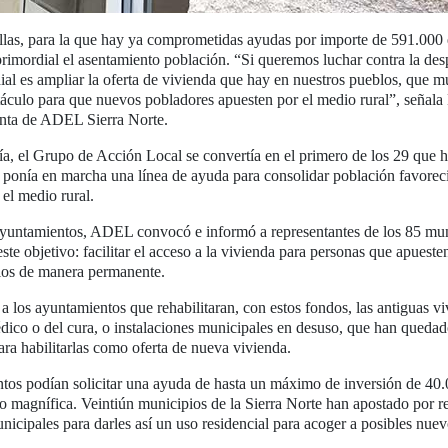
llas, para la que hay ya comprometidas ayudas por importe de 591.000 
rimordial el asentamiento población. “Si queremos luchar contra la des
ial es ampliar la oferta de vivienda que hay en nuestros pueblos, que m
stáculo para que nuevos pobladores apuesten por el medio rural”, señala
enta de ADEL Sierra Norte.
fía, el Grupo de Acción Local se convertía en el primero de los 29 que h
onía en marcha una línea de ayuda para consolidar población favorec
 el medio rural.
Ayuntamientos, ADEL convocó e informó a representantes de los 85 mun
 este objetivo: facilitar el acceso a la vivienda para personas que apueste
blos de manera permanente.
los ayuntamientos que rehabilitaran, con estos fondos, las antiguas vi
édico o del cura, o instalaciones municipales en desuso, que han quedad
ra habilitarlas como oferta de nueva vivienda.
os podían solicitar una ayuda de hasta un máximo de inversión de 40.
do magnífica. Veintiún municipios de la Sierra Norte han apostado por re
unicipales para darles así un uso residencial para acoger a posibles nue