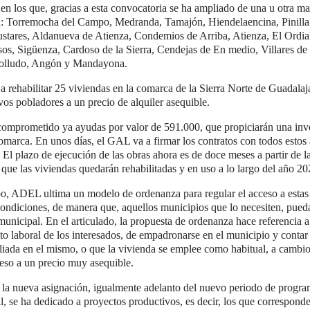
en los que, gracias a esta convocatoria se ha ampliado de una u otra ma
n: Torremocha del Campo, Medranda, Tamajón, Hiendelaencina, Pinilla
stares, Aldanueva de Atienza, Condemios de Arriba, Atienza, El Ordial
os, Sigüenza, Cardoso de la Sierra, Cendejas de En medio, Villares de
olludo, Angón y Mandayona.
 a rehabilitar 25 viviendas en la comarca de la Sierra Norte de Guadalaj
vos pobladores a un precio de alquiler asequible.
mprometido ya ayudas por valor de 591.000, que propiciarán una inve
omarca. En unos días, el GAL va a firmar los contratos con todos estos
El plazo de ejecución de las obras ahora es de doce meses a partir de la
 que las viviendas quedarán rehabilitadas y en uso a lo largo del año 20
, ADEL ultima un modelo de ordenanza para regular el acceso a estas
condiciones, de manera que, aquellos municipios que lo necesiten, pued
municipal. En el articulado, la propuesta de ordenanza hace referencia a
to laboral de los interesados, de empadronarse en el municipio y contar 
iliada en el mismo, o que la vivienda se emplee como habitual, a cambio
ceso a un precio muy asequible.
e la nueva asignación, igualmente adelanto del nuevo periodo de progr
l, se ha dedicado a proyectos productivos, es decir, los que correspond