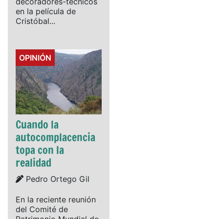
decoradores-técnicos
en la película de
Cristóbal...
Details
OPINIÓN
Cuando la
autocomplacencia
topa con la
realidad
Details
Pedro Ortego Gil
En la reciente reunión
del Comité de
Patrimonio Mundial de