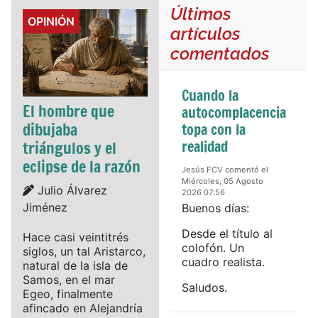
Últimos
Details
OPINIÓN
artículos
comentados
Cuando la
El hombre que
autocomplacencia
dibujaba
topa con la
realidad
triángulos y el
eclipse de la razón
Jesús FCV comentó el
Miércoles, 05 Agosto
Details
Julio Álvarez
2026 07:56
Jiménez
Buenos días:
Desde el título al
Hace casi veintitrés
colofón. Un
siglos, un tal Aristarco,
cuadro realista.
natural de la isla de
Samos, en el mar
Saludos.
Egeo, finalmente
afincado en Alejandría