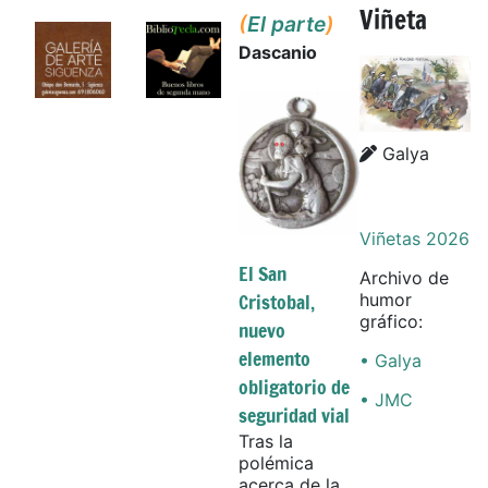
Viñeta
(
El parte
)
Dascanio
Details
Details
Galya
Viñetas 2026
El San
Archivo de
Cristobal,
humor
gráfico:
nuevo
elemento
• Galya
obligatorio de
• JMC
seguridad vial
Tras la
polémica
acerca de la