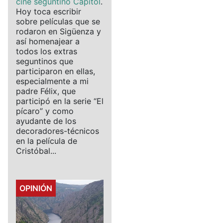
cine seguntino Capitol
.
Hoy toca escribir
sobre películas que se
rodaron en Sigüenza y
así homenajear a
todos los extras
seguntinos que
participaron en ellas,
especialmente a mi
padre Félix, que
participó en la serie “El
pícaro” y como
ayudante de los
decoradores-técnicos
en la película de
Cristóbal...
Details
OPINIÓN