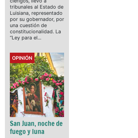
clérigos, llevó a
tribunales al Estado de
Luisiana, representado
por su gobernador, por
una cuestión de
constitucionalidad. La
“Ley para el...
Details
OPINIÓN
San Juan, noche de
fuego y luna