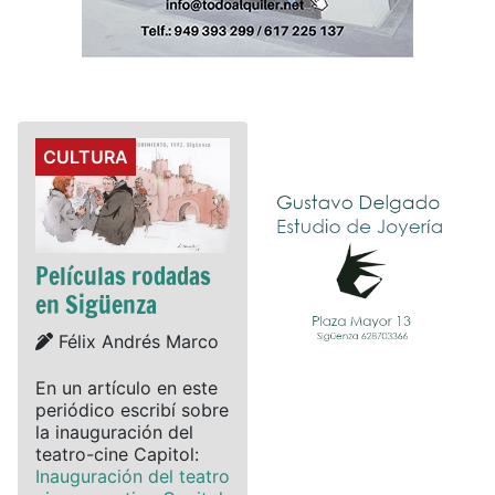
Details
CULTURA
Películas rodadas
en Sigüenza
Details
Félix Andrés Marco
En un artículo en este
periódico escribí sobre
la inauguración del
teatro-cine Capitol:
Inauguración del teatro