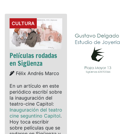
Details
CULTURA
Películas rodadas
en Sigüenza
Details
Félix Andrés Marco
En un artículo en este
periódico escribí sobre
la inauguración del
teatro-cine Capitol:
Inauguración del teatro
cine seguntino Capitol
.
Hoy toca escribir
sobre películas que se
rodaron en Sigüenza y