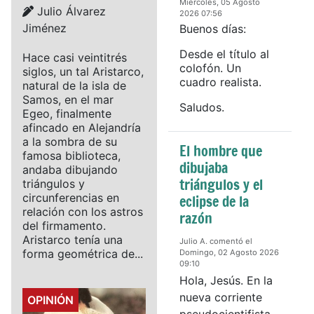
Miércoles, 05 Agosto
Details
Julio Álvarez
2026 07:56
Jiménez
Buenos días:
Desde el título al
Hace casi veintitrés
colofón. Un
siglos, un tal Aristarco,
cuadro realista.
natural de la isla de
Samos, en el mar
Saludos.
Egeo, finalmente
afincado en Alejandría
a la sombra de su
El hombre que
famosa biblioteca,
dibujaba
andaba dibujando
triángulos y el
triángulos y
circunferencias en
eclipse de la
relación con los astros
razón
del firmamento.
Aristarco tenía una
Julio A. comentó el
forma geométrica de...
Domingo, 02 Agosto 2026
09:10
Hola, Jesús. En la
nueva corriente
Details
OPINIÓN
pseudocientifista