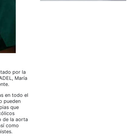
tado por la
 ADEL, María
ente.
as en todo el
no pueden
opias que
cólicos
 de la aorta
 así como
istes.