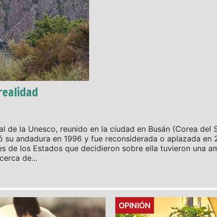
realidad
l de la Unesco, reunido en la ciudad en Busán (Corea del S
ó su andadura en 1996 y fue reconsiderada o aplazada en 2
 de los Estados que decidieron sobre ella tuvieron una am
erca de...
Details
OPINIÓN