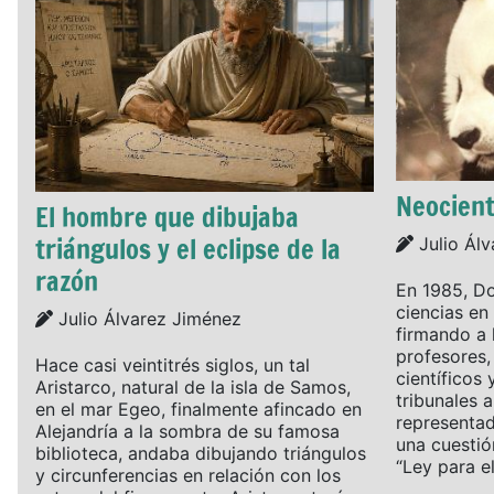
Neocient
El hombre que dibujaba
triángulos y el eclipse de la
Details
Julio Ál
razón
En 1985, Do
ciencias en 
Details
Julio Álvarez Jiménez
firmando a 
profesores,
Hace casi veintitrés siglos, un tal
científicos 
Aristarco, natural de la isla de Samos,
tribunales a
en el mar Egeo, finalmente afincado en
representad
Alejandría a la sombra de su famosa
una cuestió
biblioteca, andaba dibujando triángulos
“Ley para el.
y circunferencias en relación con los