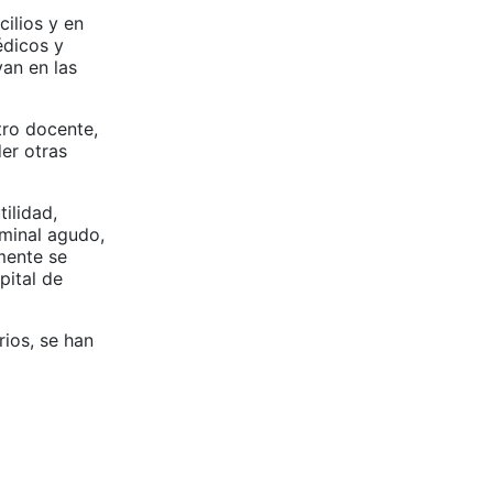
ilios y en
édicos y
an en las
tro docente,
er otras
ilidad,
minal agudo,
emente se
pital de
rios, se han