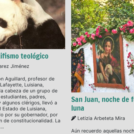
ifismo teológico
varez Jiménez
n Aguillard, profesor de
Lafayette, Luisiana,
la cabeza de un grupo de
 estudiantes, padres,
San Juan, noche de 
y algunos clérigos, llevó a
luna
l Estado de Luisiana,
o por su gobernador, por
Details
Letizia Arbeteta Mira
n de constitucionalidad. La
..
Aún recuerdo aquellas noc