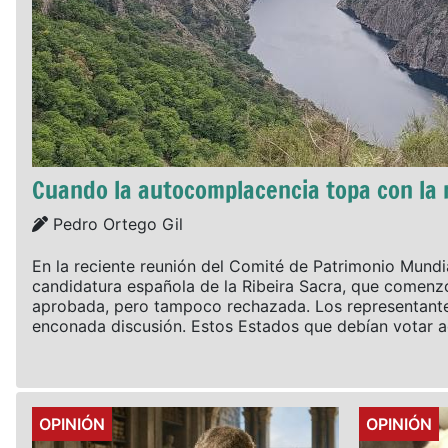
Cuando la autocomplacencia topa con la 
Details
Pedro Ortego Gil
En la reciente reunión del Comité de Patrimonio Mundia
candidatura española de la Ribeira Sacra, que comenz
aprobada, pero tampoco rechazada. Los representantes
enconada discusión. Estos Estados que debían votar ac
Details
Details
OPINIÓN
OPINIÓN