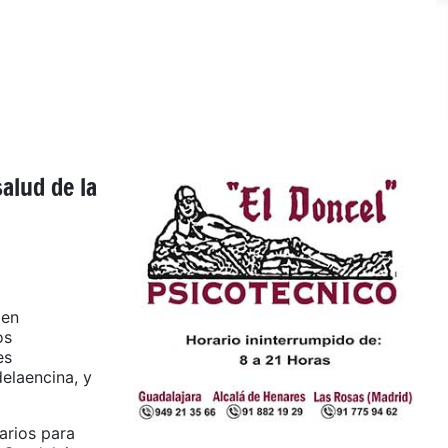
alud de la
 en
os
es
elaencina, y
arios para