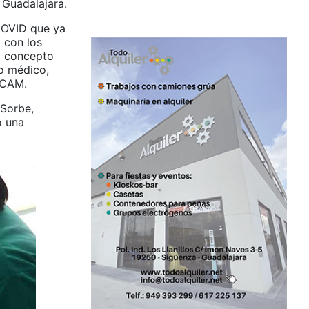
 Guadalajara.
COVID que ya
 con los
el concepto
o médico,
SCAM.
 Sorbe,
o una