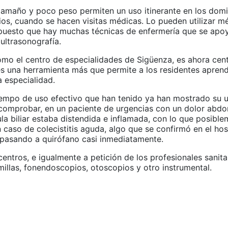
amaño y poco peso permiten un uso itinerante en los domic
ios, cuando se hacen visitas médicas. Lo pueden utilizar m
puesto que hay muchas técnicas de enfermería que se apoy
ultrasonografía.
mo el centro de especialidades de Sigüenza, es ahora cen
es una herramienta más que permite a los residentes aprend
a especialidad.
iempo de uso efectivo que han tenido ya han mostrado su ut
comprobar, en un paciente de urgencias con un dolor abdo
la biliar estaba distendida e inflamada, con lo que posibl
 caso de colecistitis aguda, algo que se confirmó en el hos
 pasando a quirófano casi inmediatamente.
centros, e igualmente a petición de los profesionales sanita
millas, fonendoscopios, otoscopios y otro instrumental.