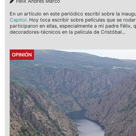
Details
Félix Andrés Marco
En un artículo en este periódico escribí sobre la inaug
Capitol
. Hoy toca escribir sobre películas que se rod
participaron en ellas, especialmente a mi padre Félix, 
decoradores-técnicos en la película de Cristóbal...
Details
OPINIÓN