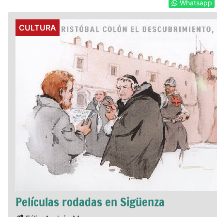
Whatsapp
Details
CULTURA
Películas rodadas en Sigüenza