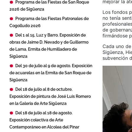
mejorar la at
Programa de las Fiestas de San Roque
2026 de Sigüenza
Los fondos p
no tenía sen
Programa de las Fiestas Patronales de
profesionales
Cogolludo 2026
de gobernanz
Del 1 al 15. Luz y Barro. Exposición de
firmándose p
obras de Jaime D. Nevado y de Guillermo
Cada uno de 
de Lama. Ermita de Humilladero de
Sigüenza, Hi
Sigüenza
subvención d
Del 30 de julio al 9 de agosto. Exposición
de acuarelas en la Ermita de San Roque de
Sigüenza
Del 18 de julio al 8 de octubre.
Exposición de pintura de José Luis Romero
en la Galeria de Arte Sigüenza
Del 18 de julio al 18 de agosto.
Exposición colectiva de Arte
Contemporáneo en Alcolea del Pinar