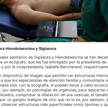
ra Hiendelaencina y Sigüenza
nales sanitarios de Sigüenza y Hiendelaencina se han decan
de un ecógrafo, que les fue entregado por la presidenta de
 y por la vicepresidenta, Isabelle Bancheraud, respectivam
n dispositivo de imagen que permite ver estructuras intern
 a que los especialistas de atención familia y comunitaria 
 nada sólo con la ecografía, si pueden llevar a cabo ecosc
, por ejemplo, en patologías de urgencias, para descartar 
licados, comprobar la dilatación de una vesícula, el tamaño
guir un ganglio maligno de otro que no lo es, por ejemplo,
 observar estructuras más superficiales como lipomas o qu