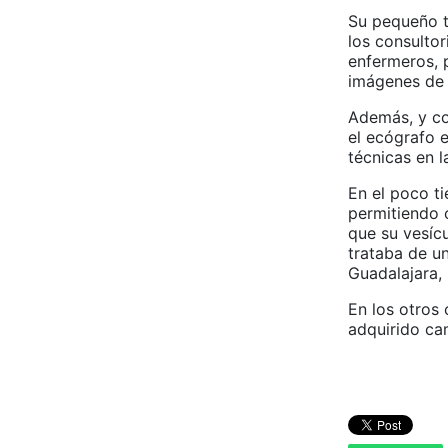
Su pequeño t
los consultor
enfermeros, 
imágenes de 
Además, y co
el ecógrafo 
técnicas en l
En el poco t
permitiendo 
que su vesícu
trataba de un
Guadalajara,
En los otros 
adquirido ca