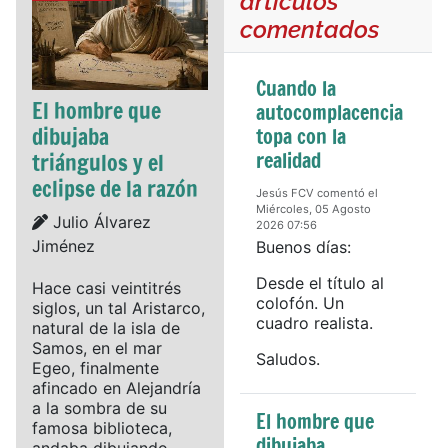
artículos
comentados
Cuando la
El hombre que
autocomplacencia
dibujaba
topa con la
realidad
triángulos y el
eclipse de la razón
Jesús FCV comentó el
Miércoles, 05 Agosto
Details
Julio Álvarez
2026 07:56
Jiménez
Buenos días:
Desde el título al
Hace casi veintitrés
colofón. Un
siglos, un tal Aristarco,
cuadro realista.
natural de la isla de
Samos, en el mar
Saludos.
Egeo, finalmente
afincado en Alejandría
a la sombra de su
El hombre que
famosa biblioteca,
dibujaba
andaba dibujando