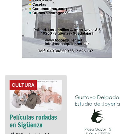
Details
CULTURA
Películas rodadas
en Sigüenza