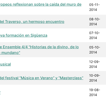
opeos reflexionan sobre la caída del muro de
05-11-
2014
08-10-
del Traverso, un hermoso encuentro
2014
07-10-
va formación en Sigüenza
2014
 Ensemble 4/4 "Historias de la divino, de lo
05-10-
o mundano"
2014
12-09-
usical
2014
10-09-
 del festival “Música en Verano” y “Masterclass”
2014
19-08-
r
2014