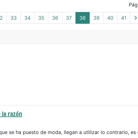
Pág
2
33
34
35
36
37
38
39
40
41
 la razón
que se ha puesto de moda, llegan a utilizar lo contrario, es 