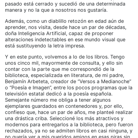
pasado está cerrado y sucedió de una determinada
manera y no la que a nosotros nos gustaría.
Además, como un diablillo retozón en edad aún de
aprender, nos visita, desde hace un par de décadas,
doña Inteligencia Artificial, capaz de proponer
alteraciones indetectables en ese mundo visual que
está sustituyendo la letra impresa.
Y en este punto, volvemos a lo de los libros. Tengo
unos cinco mil, mayormente de consulta, y ello sin
contar con la parte que me correspondió de la
biblioteca, especializada en literatura, de mi padre,
Benjamín Arbeteta, creador de “Versos a Medianoche”
o “Poesía e Imagen”, entre los pocos programas que la
televisión estatal dedicó a la poesía española.
Semejante número me obliga a tener algunos
ejemplares guardados en contenedores y, por ello,
confieso que, hace un par de años, me planteé realizar
una drástica criba. Seleccioné los más atractivos y
modernos para entregarlos a la biblioteca, pero fueron
rechazados, ya no se admiten libros en casi ninguna, y
no quería ver a mis queridos amigos en esas piras sin