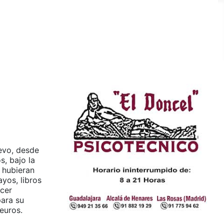
levo, desde
s, bajo la
s hubieran
yos, libros
ocer
para su
 euros.