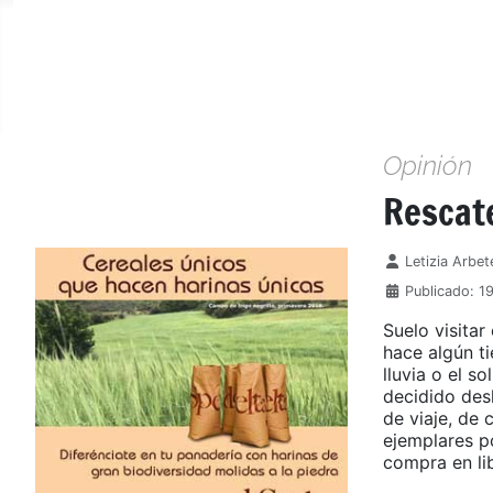
Opinión
Rescate
Detalles
Letizia Arbet
Publicado: 1
Suelo visitar
hace algún ti
lluvia o el s
decidido des
de viaje, de 
ejemplares p
compra en li