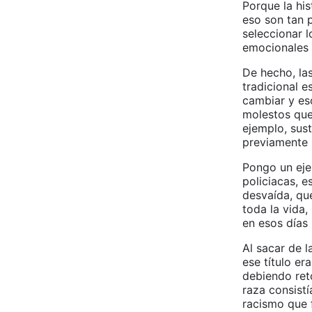
Porque la his
eso son tan p
seleccionar l
emocionales 
De hecho, la
tradicional 
cambiar y es
molestos que
ejemplo, sust
previamente 
Pongo un eje
policiacas, 
desvaída, que
toda la vida,
en esos días
Al sacar de l
ese título er
debiendo ret
raza consistí
racismo que f