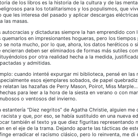
toria de los libros es la historia de la cultura y de las ment
eligrosos para los totalitarismos y los populismos, que viv
o que les interesa del pasado y aplicar descargas eléctrica
a las masas.
s autocracias y dictaduras siempre la han emprendido con lo
es quemarlos en impresionantes hogueras, pero los tiempos
o se nota mucho, por lo que, ahora, los datos heréticos o 
 encierran deben ser eliminados de formas más sutiles co
ituyéndolos por otra realidad hecha a la medida, justifica
pactadas y admitidas.
mplo: cuando intenté expurgar mi biblioteca, pensé en las 
especialmente esos ejemplares sobados, de papel quebradiz
 relatan las hazañas de Perry Mason, Poirot, Miss Marple…e
 hechas para leer a la hora de la siesta en verano o con ma
 nubosos o ventosos del invierno.
a estantería “Diez negritos” de Agatha Christie, alguien m
a racista y que, por eso, se había sustituido en una nueva ed
ocar también el texto ya que diez figuritas representando 
an en el eje de la trama. Dejando aparte las tácticas de es
inge erradicar el racismo clásico, pero lo reinventa, me di 