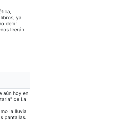
ética,
libros, ya
no decir
nos leerán.
le aún hoy en
taria" de La
mo la lluvia
s pantallas.