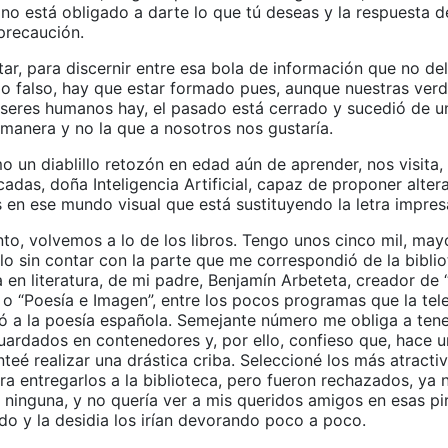
 no está obligado a darte lo que tú deseas y la respuesta d
precaución.
tar, para discernir entre esa bola de información que no del
lo falso, hay que estar formado pues, aunque nuestras ver
seres humanos hay, el pasado está cerrado y sucedió de u
manera y no la que a nosotros nos gustaría.
 un diablillo retozón en edad aún de aprender, nos visita
adas, doña Inteligencia Artificial, capaz de proponer alter
 en ese mundo visual que está sustituyendo la letra impres
nto, volvemos a lo de los libros. Tengo unos cinco mil, ma
llo sin contar con la parte que me correspondió de la biblio
 en literatura, de mi padre, Benjamín Arbeteta, creador de 
o “Poesía e Imagen”, entre los pocos programas que la tele
có a la poesía española. Semejante número me obliga a ten
uardados en contenedores y, por ello, confieso que, hace u
teé realizar una drástica criba. Seleccioné los más atracti
a entregarlos a la biblioteca, pero fueron rechazados, ya 
i ninguna, y no quería ver a mis queridos amigos en esas pi
ido y la desidia los irían devorando poco a poco.