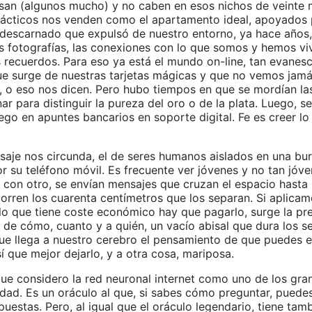
esan (algunos mucho) y no caben en esos nichos de veinte
fácticos nos venden como el apartamento ideal, apoyados 
descarnado que expulsó de nuestro entorno, ya hace años,
as fotografías, las conexiones con lo que somos y hemos vi
os recuerdos. Para eso ya está el mundo on-line, tan evane
ue surge de nuestras tarjetas mágicas y que no vemos jamá
ste, o eso nos dicen. Pero hubo tiempos en que se mordían 
ar para distinguir la pureza del oro o de la plata. Luego, s
ego en apuntes bancarios en soporte digital. Fe es creer lo
saje nos circunda, el de seres humanos aislados en una bu
r su teléfono móvil. Es frecuente ver jóvenes y no tan jóv
con otro, se envían mensajes que cruzan el espacio hasta l
orren los cuarenta centímetros que los separan. Si aplicam
lo que tiene coste económico hay que pagarlo, surge la pr
 de cómo, cuanto y a quién, un vacío abisal que dura los 
ue llega a nuestro cerebro el pensamiento de que puedes e
í que mejor dejarlo, y a otra cosa, mariposa.
ue considero la red neuronal internet como uno de los gra
dad. Es un oráculo al que, si sabes cómo preguntar, puedes
uestas. Pero, al igual que el oráculo legendario, tiene tam