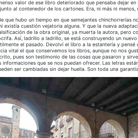
menso valor de ese libro deteriorado que pensaba dejar en 
unto al contenedor de los cartones. Era, ni más ni menos, 
e que hubo un tiempo en que semejantes chinchorrerías no
i existía cuestión vejatoria alguna. Y que la nueva adaptaci
alsificación de la obra original, ya muerta la autora, pero c
rifa. Así, ladrillo a ladrillo, se está construyendo un nue
ilmente el pasado. Devolví el libro a la estantería y pensé
cia vital el que conservemos los libros, aunque no nos gus
crito, pues son testimonio de las cosas que pasaron y sirv
s informaciones que se nos puedan ofrecer. Las letras está
ueden ser cambiadas sin dejar huella. Son toda una garantía