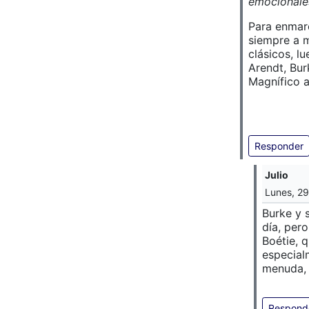
emocionale
Para enmarc
siempre a m
clásicos, l
Arendt, Bur
Magnífico a
Responder
Julio
Lunes, 29
Burke y 
día, pero
Boétie, q
especial
menuda, 
Respond