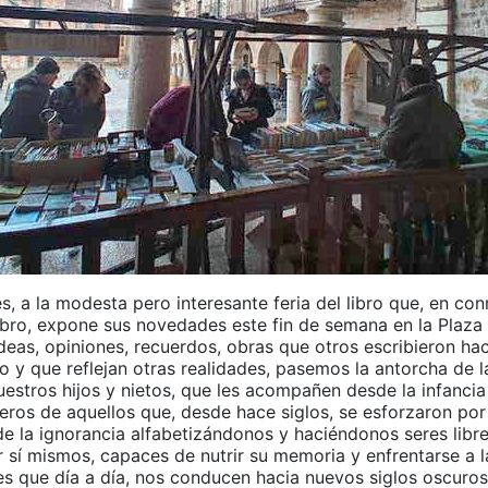
, a la modesta pero interesante feria del libro que, en c
Libro, expone sus novedades este fin de semana en la Plaza
eas, opiniones, recuerdos, obras que otros escribieron ha
 y que reflejan otras realidades, pasemos la antorcha de l
nuestros hijos y nietos, que les acompañen desde la infanci
eros de aquellos que, desde hace siglos, se esforzaron po
 de la ignorancia alfabetizándonos y haciéndonos seres libr
 sí mismos, capaces de nutrir su memoria y enfrentarse a l
es que día a día, nos conducen hacia nuevos siglos oscuros