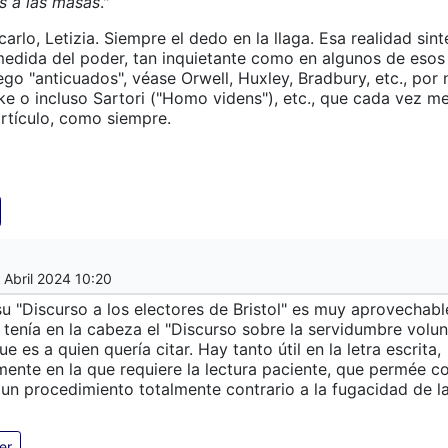
s a las masas
."
arlo, Letizia. Siempre el dedo en la llaga. Esa realidad sint
edida del poder, tan inquietante como en algunos de esos 
uego "anticuados", véase Orwell, Huxley, Bradbury, etc., por 
ke o incluso Sartori ("Homo videns"), etc., que cada vez me
rtículo, como siempre.
 Abril 2024 10:20
su "Discurso a los electores de Bristol" es muy aprovechab
 tenía en la cabeza el "Discurso sobre la servidumbre volun
ue es a quien quería citar. Hay tanto útil en la letra escrita,
mente en la que requiere la lectura paciente, que permée co
un procedimiento totalmente contrario a la fugacidad de la
er