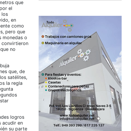
 metros que
por el
 los
vido, en
scente como
s, pero que
las monedas o
e convirtieron
 que no
rbuja
enes que, de
os satélites,
os la regla
egunta
segundos
star
ndes logros
 acudir en
bién su parte