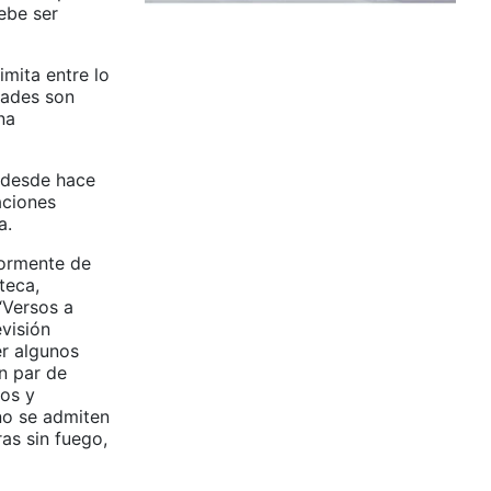
ebe ser
imita entre lo
dades son
na
, desde hace
aciones
a.
yormente de
teca,
“Versos a
visión
er algunos
n par de
vos y
no se admiten
ras sin fuego,