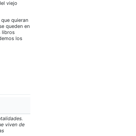
el viejo
 que quieran
 se queden en
 libros
idemos los
ntalidades.
ue viven de
as