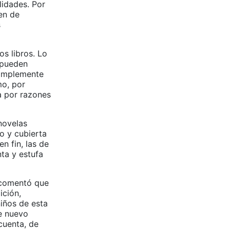
alidades. Por
en de
s
s libros. Lo
 pueden
simplemente
mo, por
da por razones
novelas
o y cubierta
n fin, las de
nta y estufa
e comentó que
ición,
niños de esta
te nuevo
cuenta, de