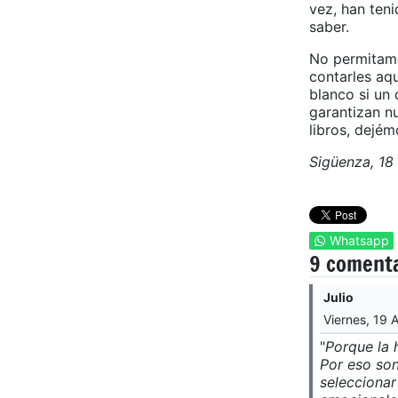
vez, han teni
saber.
No permitamo
contarles aqu
blanco si un 
garantizan nu
libros, dejé
Sigüenza, 18
Whatsapp
9 coment
Julio
Viernes, 19 
"
Porque la h
Por eso son
seleccionar