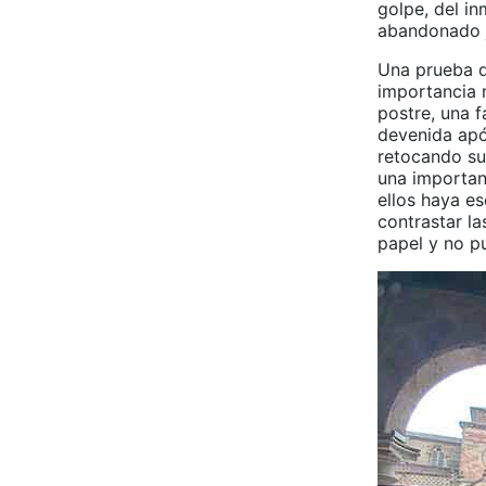
golpe, del in
abandonado j
Una prueba d
importancia n
postre, una f
devenida apóc
retocando sut
una importan
ellos haya es
contrastar la
papel y no p