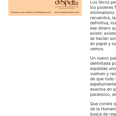
Los libros p
los poderes 
minimalismo 
recuerdos, l
definitiva, l
ese dinero q
existir, exi
se hacían son
en papel y lu
vemos.
Un nuevo pai
delimitada po
espaldas uno 
vuelven y rec
de que todo 
espeluznante
exactos en q
paranoico, as
Que conste q
de la Humani
busca de resp