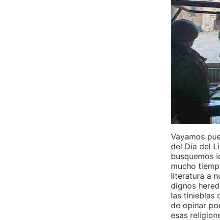
Vayamos pues
del Día del 
busquemos id
mucho tiempo
literatura a 
dignos hered
las tinieblas
de opinar por
esas religion