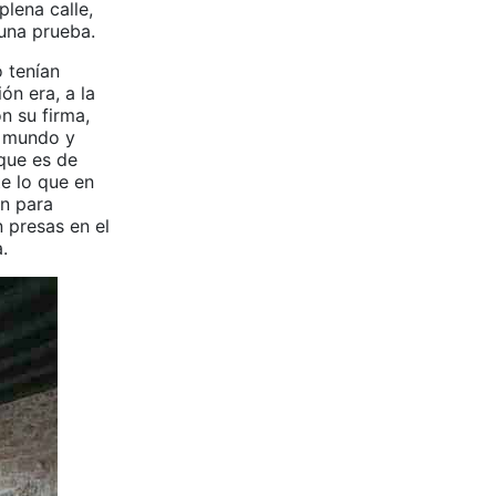
plena calle,
una prueba.
 tenían
ón era, a la
on su firma,
vo mundo y
 que es de
te lo que en
en para
n presas en el
.