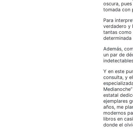
oscura, pues
tomada con 
Para interpre
verdadero y 
tantas como 
determinada 
Además, como
un par de déc
indetectables
Y en este pu
consulta, y e
especializada
Medianoche” 
estatal dedi
ejemplares g
años, me plan
modernos par
libros en cas
donde el olv