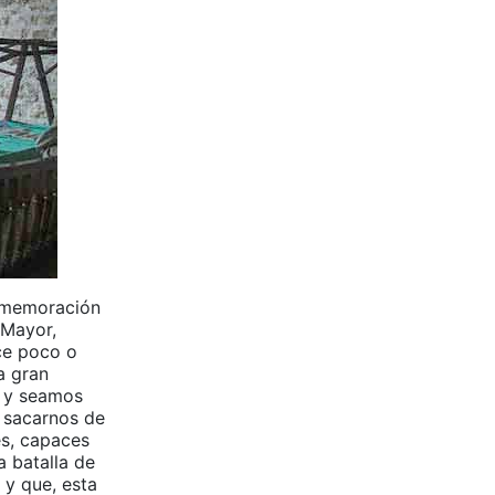
onmemoración
 Mayor,
ce poco o
a gran
a y seamos
r sacarnos de
es, capaces
a batalla de
 y que, esta