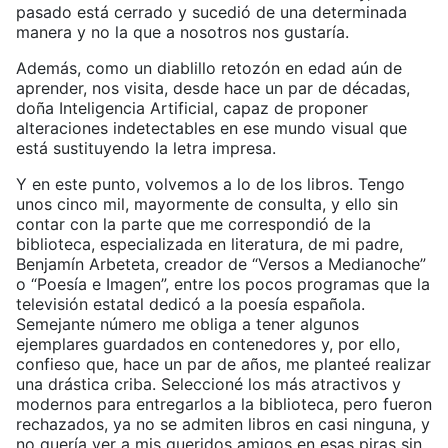
pasado está cerrado y sucedió de una determinada
manera y no la que a nosotros nos gustaría.
Además, como un diablillo retozón en edad aún de
aprender, nos visita, desde hace un par de décadas,
doña Inteligencia Artificial, capaz de proponer
alteraciones indetectables en ese mundo visual que
está sustituyendo la letra impresa.
Y en este punto, volvemos a lo de los libros. Tengo
unos cinco mil, mayormente de consulta, y ello sin
contar con la parte que me correspondió de la
biblioteca, especializada en literatura, de mi padre,
Benjamín Arbeteta, creador de “Versos a Medianoche”
o “Poesía e Imagen”, entre los pocos programas que la
televisión estatal dedicó a la poesía española.
Semejante número me obliga a tener algunos
ejemplares guardados en contenedores y, por ello,
confieso que, hace un par de años, me planteé realizar
una drástica criba. Seleccioné los más atractivos y
modernos para entregarlos a la biblioteca, pero fueron
rechazados, ya no se admiten libros en casi ninguna, y
no quería ver a mis queridos amigos en esas piras sin