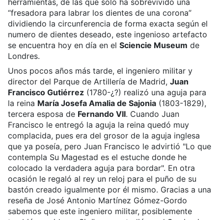
herramientas, de las que solo ha sobrevivido una
“fresadora para labrar los dientes de una corona”
dividiendo la circunferencia de forma exacta según el
numero de dientes deseado, este ingenioso artefacto
se encuentra hoy en día en el
Sciencie Museum
de
Londres.
Unos pocos años más tarde, el ingeniero militar y
director del Parque de Artillería de Madrid,
Juan
Francisco Gutiérrez
(1780-¿?) realizó una aguja para
la reina
María Josefa Amalia de Sajonia
(1803-1829),
tercera esposa de
Fernando VII
. Cuando Juan
Francisco le entregó la aguja la reina quedó muy
complacida, pues era del grosor de la aguja inglesa
que ya poseía, pero Juan Francisco le advirtió "Lo que
contempla Su Magestad es el estuche donde he
colocado la verdadera aguja para bordar". En otra
ocasión le regaló al rey un reloj para el puño de su
bastón creado igualmente por él mismo. Gracias a una
reseña de José Antonio Martínez Gómez-Gordo
sabemos que este ingeniero militar, posiblemente