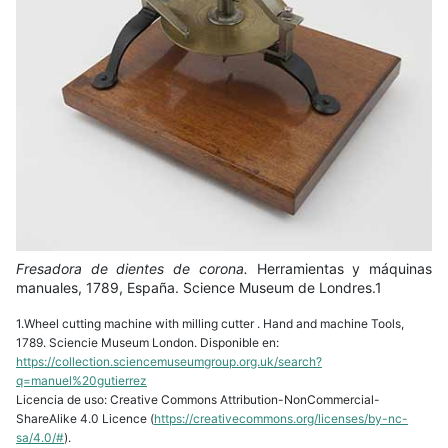
Fresadora de dientes de corona.
Herramientas y máquinas
manuales, 1789, España. Science Museum de Londres.1
1.Wheel cutting machine with milling cutter . Hand and machine Tools,
1789. Sciencie Museum London. Disponible en:
https://collection.sciencemuseumgroup.org.uk/search?
q=manuel%20gutierrez
Licencia de uso: Creative Commons Attribution-NonCommercial-
ShareAlike 4.0 Licence
(
https://creativecommons.org/licenses/by-nc-
sa/4.0/#
).