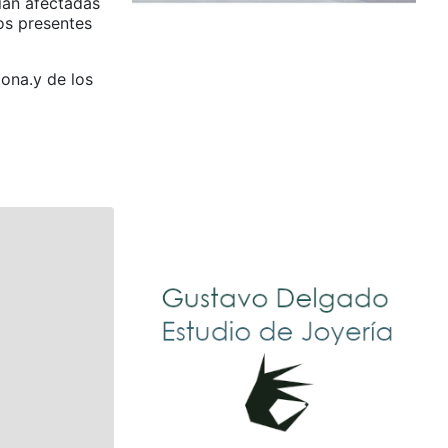
rían afectadas
los presentes
zona.y de los