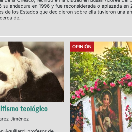
l de la Unesco, reunido en la ciudad en Busán (Corea del S
ó su andadura en 1996 y fue reconsiderada o aplazada en 2
 de los Estados que decidieron sobre ella tuvieron una am
erca de...
Details
OPINIÓN
ifismo teológico
varez Jiménez
n Aguillard, profesor de