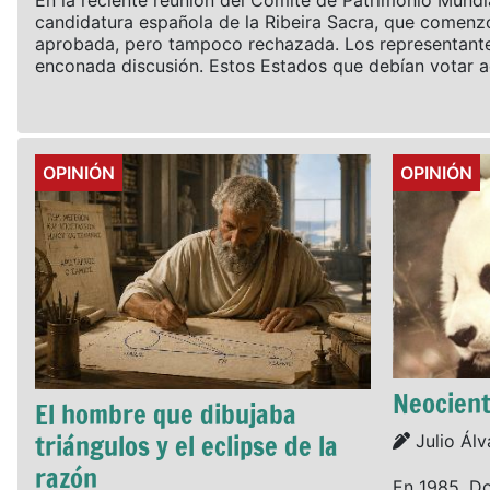
En la reciente reunión del Comité de Patrimonio Mundia
candidatura española de la Ribeira Sacra, que comenz
aprobada, pero tampoco rechazada. Los representantes
enconada discusión. Estos Estados que debían votar ac
Details
Details
OPINIÓN
OPINIÓN
Neocient
El hombre que dibujaba
triángulos y el eclipse de la
Details
Julio Ál
razón
En 1985, Do