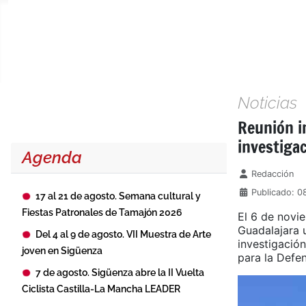
Noticias
Reunión i
investiga
Agenda
Detalles
Redacción
Publicado: 0
17 al 21 de agosto. Semana cultural y
Fiestas Patronales de Tamajón 2026
El 6 de novi
Guadalajara 
Del 4 al 9 de agosto. VII Muestra de Arte
investigación
joven en Sigüenza
para la Defe
7 de agosto. Sigüenza abre la II Vuelta
Ciclista Castilla-La Mancha LEADER