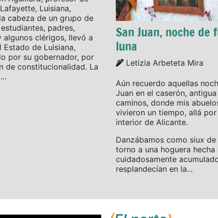
Lafayette, Luisiana,
la cabeza de un grupo de
 estudiantes, padres,
San Juan, noche de 
y algunos clérigos, llevó a
luna
l Estado de Luisiana,
o por su gobernador, por
Details
Letizia Arbeteta Mira
n de constitucionalidad. La
..
Aún recuerdo aquellas noc
Juan en el caserón, antigu
caminos, donde mis abuelo
vivieron un tiempo, allá por 
interior de Alicante.
Danzábamos como siux de p
torno a una hoguera hecha 
cuidadosamente acumulado
resplandecían en la...