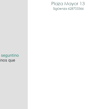
e seguntino
tinos que