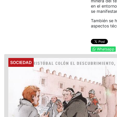
minera del te
en el entorno
se manifesta
También se h
aspectos téc
Whatsapp
Details
SOCIEDAD