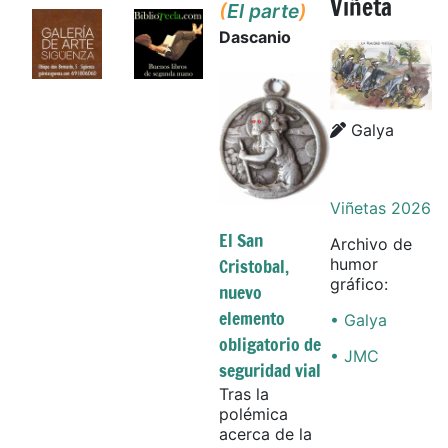
Viñeta
(
El parte
)
Dascanio
Details
Details
Galya
Viñetas 2026
El San
Archivo de
Cristobal,
humor
gráfico:
nuevo
elemento
• Galya
obligatorio de
• JMC
seguridad vial
Tras la
polémica
acerca de la