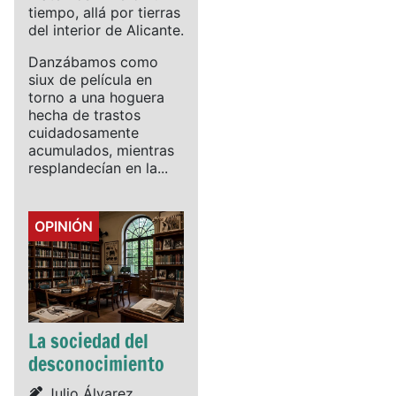
tiempo, allá por tierras
del interior de Alicante.
Danzábamos como
siux de película en
torno a una hoguera
hecha de trastos
cuidadosamente
acumulados, mientras
resplandecían en la...
Details
OPINIÓN
La sociedad del
desconocimiento
Details
Julio Álvarez