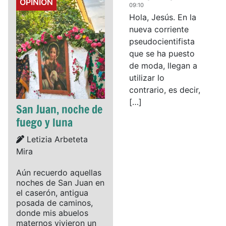
Details
OPINIÓN
09:10
Hola, Jesús. En la
nueva corriente
pseudocientifista
que se ha puesto
de moda, llegan a
utilizar lo
contrario, es decir,
[…]
San Juan, noche de
fuego y luna
Details
Letizia Arbeteta
Mira
Aún recuerdo aquellas
noches de San Juan en
el caserón, antigua
posada de caminos,
donde mis abuelos
maternos vivieron un