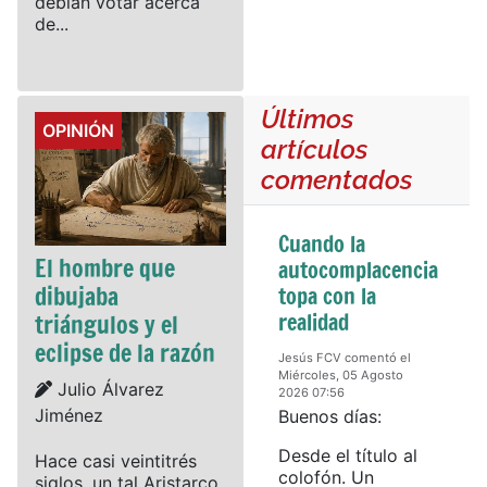
debían votar acerca
de...
Últimos
Details
OPINIÓN
artículos
comentados
Cuando la
El hombre que
autocomplacencia
dibujaba
topa con la
realidad
triángulos y el
eclipse de la razón
Jesús FCV comentó el
Miércoles, 05 Agosto
Details
Julio Álvarez
2026 07:56
Jiménez
Buenos días:
Desde el título al
Hace casi veintitrés
colofón. Un
siglos, un tal Aristarco,