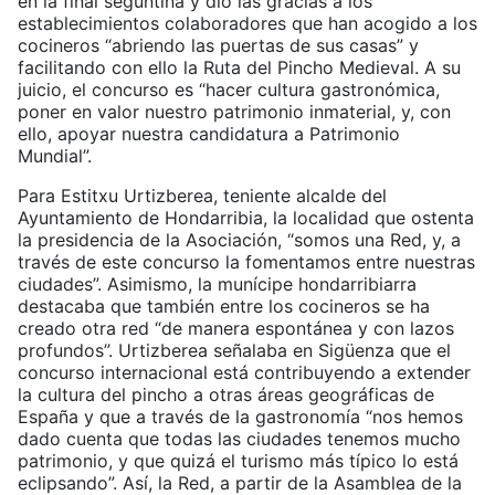
en la final seguntina y dio las gracias a los
establecimientos colaboradores que han acogido a los
cocineros “abriendo las puertas de sus casas” y
facilitando con ello la Ruta del Pincho Medieval. A su
juicio, el concurso es “hacer cultura gastronómica,
poner en valor nuestro patrimonio inmaterial, y, con
ello, apoyar nuestra candidatura a Patrimonio
Mundial”.
Para Estitxu Urtizberea, teniente alcalde del
Ayuntamiento de Hondarribia, la localidad que ostenta
la presidencia de la Asociación, “somos una Red, y, a
través de este concurso la fomentamos entre nuestras
ciudades”. Asimismo, la munícipe hondarribiarra
destacaba que también entre los cocineros se ha
creado otra red “de manera espontánea y con lazos
profundos”. Urtizberea señalaba en Sigüenza que el
concurso internacional está contribuyendo a extender
la cultura del pincho a otras áreas geográficas de
España y que a través de la gastronomía “nos hemos
dado cuenta que todas las ciudades tenemos mucho
patrimonio, y que quizá el turismo más típico lo está
eclipsando”. Así, la Red, a partir de la Asamblea de la