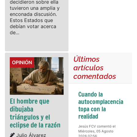
decidieron sobre ella
tuvieron una amplia y
enconada discusión.
Estos Estados que
debían votar acerca
de...
Últimos
Details
OPINIÓN
artículos
comentados
Cuando la
El hombre que
autocomplacencia
dibujaba
topa con la
realidad
triángulos y el
eclipse de la razón
Jesús FCV comentó el
Miércoles, 05 Agosto
Details
Julio Álvarez
2026 07:56