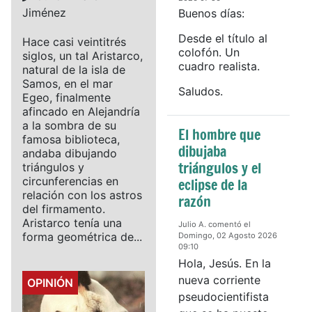
Jiménez
Buenos días:
Desde el título al
Hace casi veintitrés
colofón. Un
siglos, un tal Aristarco,
cuadro realista.
natural de la isla de
Samos, en el mar
Saludos.
Egeo, finalmente
afincado en Alejandría
a la sombra de su
El hombre que
famosa biblioteca,
dibujaba
andaba dibujando
triángulos y el
triángulos y
circunferencias en
eclipse de la
relación con los astros
razón
del firmamento.
Aristarco tenía una
Julio A. comentó el
forma geométrica de...
Domingo, 02 Agosto 2026
09:10
Hola, Jesús. En la
nueva corriente
Details
OPINIÓN
pseudocientifista