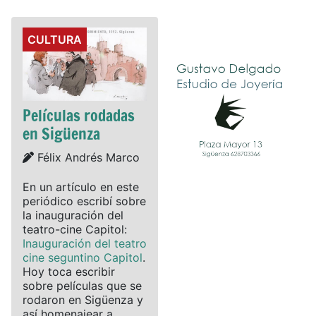
Details
CULTURA
Películas rodadas
en Sigüenza
Details
Félix Andrés Marco
En un artículo en este
periódico escribí sobre
la inauguración del
teatro-cine Capitol:
Inauguración del teatro
cine seguntino Capitol
.
Hoy toca escribir
sobre películas que se
rodaron en Sigüenza y
así homenajear a