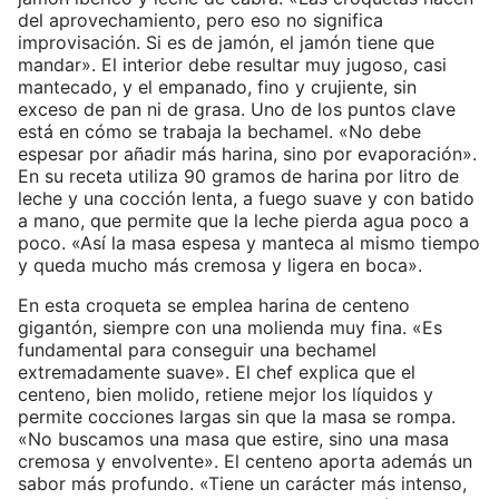
del aprovechamiento, pero eso no significa
improvisación. Si es de jamón, el jamón tiene que
mandar». El interior debe resultar muy jugoso, casi
mantecado, y el empanado, fino y crujiente, sin
exceso de pan ni de grasa. Uno de los puntos clave
está en cómo se trabaja la bechamel. «No debe
espesar por añadir más harina, sino por evaporación».
En su receta utiliza 90 gramos de harina por litro de
leche y una cocción lenta, a fuego suave y con batido
a mano, que permite que la leche pierda agua poco a
poco. «Así la masa espesa y manteca al mismo tiempo
y queda mucho más cremosa y ligera en boca».
En esta croqueta se emplea harina de centeno
gigantón, siempre con una molienda muy fina. «Es
fundamental para conseguir una bechamel
extremadamente suave». El chef explica que el
centeno, bien molido, retiene mejor los líquidos y
permite cocciones largas sin que la masa se rompa.
«No buscamos una masa que estire, sino una masa
cremosa y envolvente». El centeno aporta además un
sabor más profundo. «Tiene un carácter más intenso,