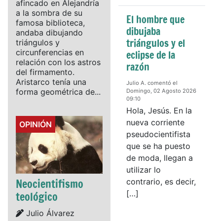
afincado en Alejandría
a la sombra de su
El hombre que
famosa biblioteca,
dibujaba
andaba dibujando
triángulos y el
triángulos y
circunferencias en
eclipse de la
relación con los astros
razón
del firmamento.
Aristarco tenía una
Julio A. comentó el
forma geométrica de...
Domingo, 02 Agosto 2026
09:10
Hola, Jesús. En la
nueva corriente
Details
OPINIÓN
pseudocientifista
que se ha puesto
de moda, llegan a
utilizar lo
Neocientifismo
contrario, es decir,
[…]
teológico
Details
Julio Álvarez