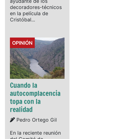
ayudante de los
decoradores-técnicos
en la película de
Cristóbal...
Details
OPINIÓN
Cuando la
autocomplacencia
topa con la
realidad
Details
Pedro Ortego Gil
En la reciente reunión
del Comité de