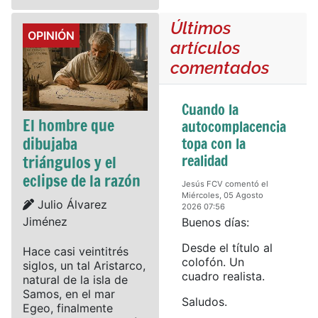
Últimos
Details
OPINIÓN
artículos
comentados
Cuando la
El hombre que
autocomplacencia
dibujaba
topa con la
realidad
triángulos y el
eclipse de la razón
Jesús FCV comentó el
Miércoles, 05 Agosto
Details
Julio Álvarez
2026 07:56
Jiménez
Buenos días:
Desde el título al
Hace casi veintitrés
colofón. Un
siglos, un tal Aristarco,
cuadro realista.
natural de la isla de
Samos, en el mar
Saludos.
Egeo, finalmente