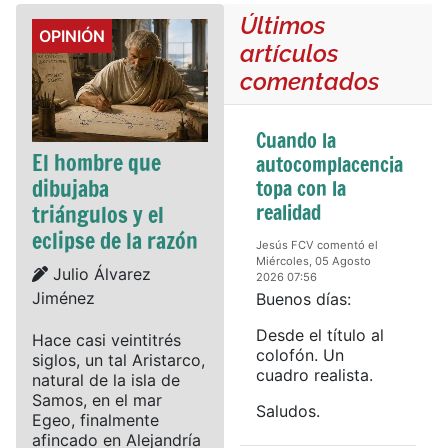
Últimos
Details
OPINIÓN
artículos
comentados
Cuando la
El hombre que
autocomplacencia
dibujaba
topa con la
realidad
triángulos y el
eclipse de la razón
Jesús FCV comentó el
Miércoles, 05 Agosto
Details
Julio Álvarez
2026 07:56
Jiménez
Buenos días:
Desde el título al
Hace casi veintitrés
colofón. Un
siglos, un tal Aristarco,
cuadro realista.
natural de la isla de
Samos, en el mar
Saludos.
Egeo, finalmente
afincado en Alejandría