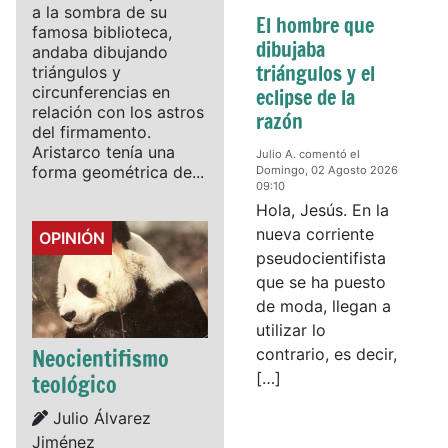
a la sombra de su
El hombre que
famosa biblioteca,
dibujaba
andaba dibujando
triángulos y el
triángulos y
circunferencias en
eclipse de la
relación con los astros
razón
del firmamento.
Aristarco tenía una
Julio A. comentó el
forma geométrica de...
Domingo, 02 Agosto 2026
09:10
Hola, Jesús. En la
nueva corriente
Details
OPINIÓN
pseudocientifista
que se ha puesto
de moda, llegan a
utilizar lo
Neocientifismo
contrario, es decir,
[…]
teológico
Details
Julio Álvarez
Jiménez