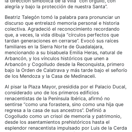
la dirección simbólica de la villa “con orgullo, con
alegría y bajo la protección de nuestra Santa”.
Beatriz Talegón tomó la palabra para pronunciar un
discurso que entrelazó memoria personal e historia
colectiva. Agradeció el reconocimiento recordando
que, a veces, la vida dibuja “círculos perfectos que
tardan generaciones en cerrarse”. Evocó sus raíces
familiares en la Sierra Norte de Guadalajara,
mencionando a su bisabuela Emilia Heras, natural de
Arbancón, y los vínculos históricos que unen a
Arbancón y Cogolludo desde la Reconquista, primero
bajo la Orden de Calatrava y más tarde bajo el señorío
de los Mendoza y la Casa de Medinaceli.
Al pisar la Plaza Mayor, presidida por el Palacio Ducal,
considerado uno de los primeros edificios
renacentistas de la Península Ibérica, afirmó no
sentirse “como una forastera, sino como una hija que
regresa a la casa de sus ancestros”. Definió a
Cogolludo como un crisol de memoria y patrimonio,
desde los asentamientos prehistóricos hasta el
esplendor renacentista impulsado por Luis de la Cerda