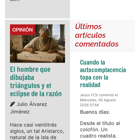
Últimos
Details
OPINIÓN
artículos
comentados
Cuando la
El hombre que
autocomplacencia
dibujaba
topa con la
realidad
triángulos y el
eclipse de la razón
Jesús FCV comentó el
Miércoles, 05 Agosto
Details
Julio Álvarez
2026 07:56
Jiménez
Buenos días:
Desde el título al
Hace casi veintitrés
colofón. Un
siglos, un tal Aristarco,
cuadro realista.
natural de la isla de