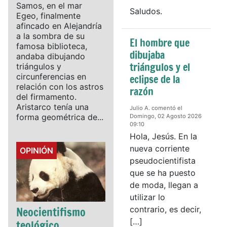
Samos, en el mar
Saludos.
Egeo, finalmente
afincado en Alejandría
a la sombra de su
El hombre que
famosa biblioteca,
dibujaba
andaba dibujando
triángulos y el
triángulos y
circunferencias en
eclipse de la
relación con los astros
razón
del firmamento.
Aristarco tenía una
Julio A. comentó el
forma geométrica de...
Domingo, 02 Agosto 2026
09:10
Hola, Jesús. En la
nueva corriente
Details
OPINIÓN
pseudocientifista
que se ha puesto
de moda, llegan a
utilizar lo
Neocientifismo
contrario, es decir,
[…]
teológico