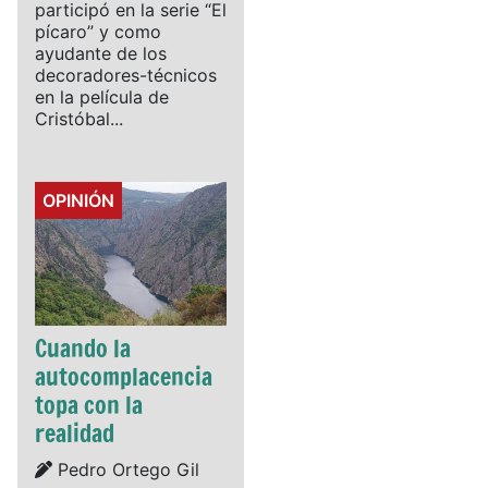
participó en la serie “El
pícaro” y como
ayudante de los
decoradores-técnicos
en la película de
Cristóbal...
Details
OPINIÓN
Cuando la
autocomplacencia
topa con la
realidad
Details
Pedro Ortego Gil