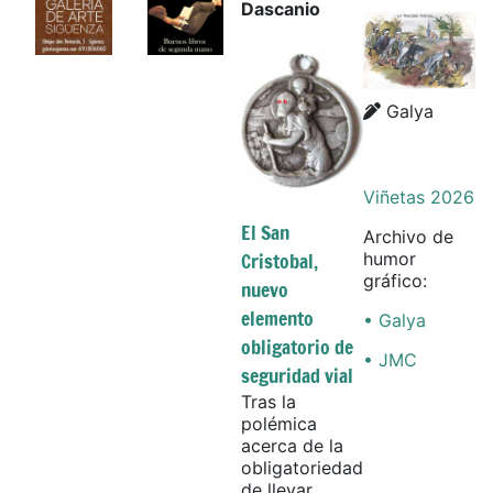
Dascanio
Details
Details
Galya
Viñetas 2026
El San
Archivo de
Cristobal,
humor
gráfico:
nuevo
elemento
• Galya
obligatorio de
• JMC
seguridad vial
Tras la
polémica
acerca de la
obligatoriedad
de llevar