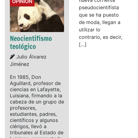
Details
OPINIÓN
pseudocientifista
que se ha puesto
de moda, llegan a
utilizar lo
Neocientifismo
contrario, es decir,
[…]
teológico
Details
Julio Álvarez
Jiménez
En 1985, Don
Aguillard, profesor de
ciencias en Lafayette,
Luisiana, firmando a la
cabeza de un grupo de
profesores,
estudiantes, padres,
científicos y algunos
clérigos, llevó a
tribunales al Estado de