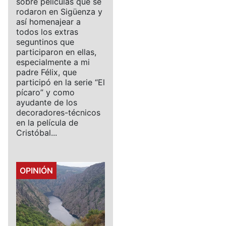
sobre películas que se
rodaron en Sigüenza y
así homenajear a
todos los extras
seguntinos que
participaron en ellas,
especialmente a mi
padre Félix, que
participó en la serie “El
pícaro” y como
ayudante de los
decoradores-técnicos
en la película de
Cristóbal...
Details
OPINIÓN