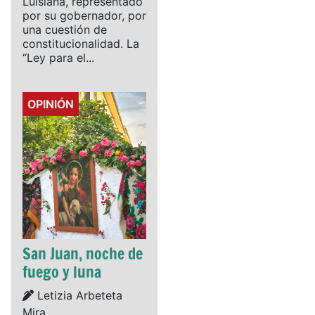
Luisiana, representado
por su gobernador, por
una cuestión de
constitucionalidad. La
“Ley para el...
Details
OPINIÓN
San Juan, noche de
fuego y luna
Details
Letizia Arbeteta
Mira