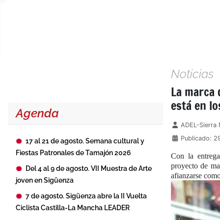
Noticias
La marca 
está en l
Agenda
Detalles
ADEL-Sierra 
Publicado: 2
17 al 21 de agosto. Semana cultural y
Fiestas Patronales de Tamajón 2026
Con la entrega
proyecto de ma
Del 4 al 9 de agosto. VII Muestra de Arte
afianzarse com
joven en Sigüenza
7 de agosto. Sigüenza abre la II Vuelta
Ciclista Castilla-La Mancha LEADER