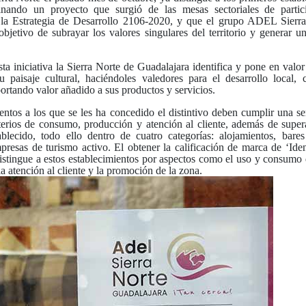
nando un proyecto que surgió de las mesas sectoriales de partic
 la Estrategia de Desarrollo 2106-2020, y que el grupo ADEL Sierr
bjetivo de subrayar los valores singulares del territorio y generar u
a iniciativa l
a Sierra Norte de Guadalajara identifica y pone en valor 
su paisaje cultural, haciéndoles valedores para el desarrollo local,
ortando valor añadido a sus productos y servicios.
entos a los que se les ha concedido el distintivo deben cumplir una ser
terios de consumo, producción y atención al cliente, además de supe
blecido, todo ello dentro de cuatro categorías: alojamientos, bares
resas de turismo activo. El obtener la calificación de marca de ‘Id
distingue a estos establecimientos por aspectos como el uso y consumo
la atención al cliente y la promoción de la zona.