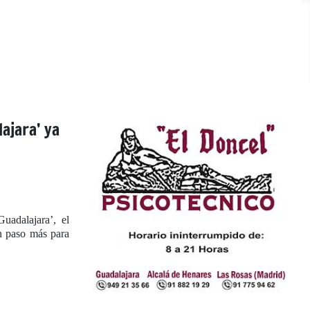
ajara’ ya
uadalajara’, el
n paso más para