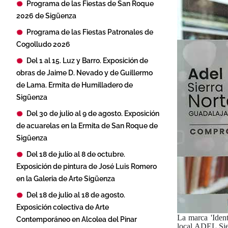
Programa de las Fiestas de San Roque
2026 de Sigüenza
Programa de las Fiestas Patronales de
Cogolludo 2026
Del 1 al 15. Luz y Barro. Exposición de
obras de Jaime D. Nevado y de Guillermo
de Lama. Ermita de Humilladero de
Sigüenza
Del 30 de julio al 9 de agosto. Exposición
de acuarelas en la Ermita de San Roque de
Sigüenza
Del 18 de julio al 8 de octubre.
Exposición de pintura de José Luis Romero
en la Galeria de Arte Sigüenza
Del 18 de julio al 18 de agosto.
Exposición colectiva de Arte
La marca 'Ident
Contemporáneo en Alcolea del Pinar
local ADEL Sier