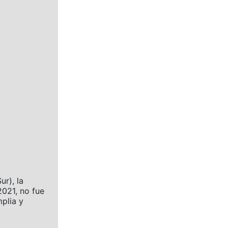
ur), la
021, no fue
plia y