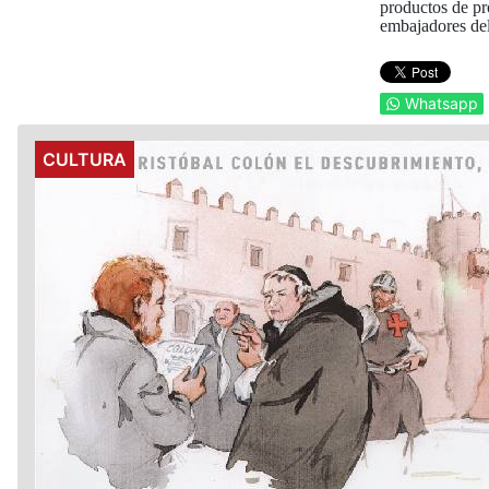
productos de pr
embajadores del 
Whatsapp
Details
CULTURA