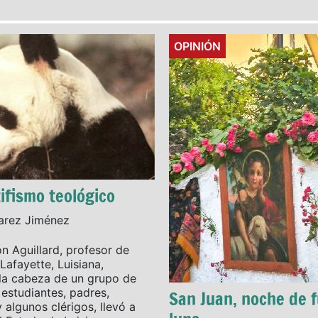
Details
OPINIÓN
ifismo teológico
varez Jiménez
n Aguillard, profesor de
Lafayette, Luisiana,
la cabeza de un grupo de
 estudiantes, padres,
San Juan, noche de 
y algunos clérigos, llevó a