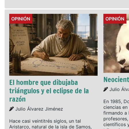
Details
Details
OPINIÓN
OPINIÓN
Neocient
El hombre que dibujaba
triángulos y el eclipse de la
Details
Julio Ál
razón
En 1985, Do
ciencias en 
Details
Julio Álvarez Jiménez
firmando a 
profesores,
Hace casi veintitrés siglos, un tal
científicos 
Aristarco, natural de la isla de Samos,