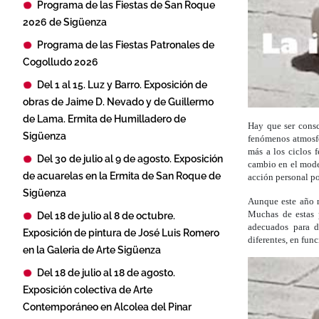
Programa de las Fiestas de San Roque
2026 de Sigüenza
Programa de las Fiestas Patronales de
Cogolludo 2026
Del 1 al 15. Luz y Barro. Exposición de
obras de Jaime D. Nevado y de Guillermo
de Lama. Ermita de Humilladero de
Hay que ser consc
Sigüenza
fenómenos atmosfé
más a los ciclos 
Del 30 de julio al 9 de agosto. Exposición
cambio en el model
de acuarelas en la Ermita de San Roque de
acción personal po
Sigüenza
Aunque este año n
Muchas de estas 
Del 18 de julio al 8 de octubre.
adecuados para d
Exposición de pintura de José Luis Romero
diferentes, en fun
en la Galeria de Arte Sigüenza
Del 18 de julio al 18 de agosto.
Exposición colectiva de Arte
Contemporáneo en Alcolea del Pinar