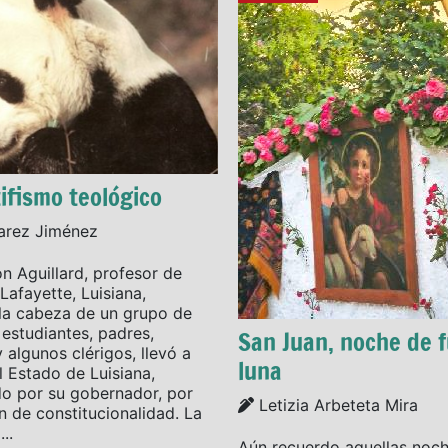
ifismo teológico
varez Jiménez
n Aguillard, profesor de
Lafayette, Luisiana,
la cabeza de un grupo de
 estudiantes, padres,
San Juan, noche de 
y algunos clérigos, llevó a
luna
l Estado de Luisiana,
o por su gobernador, por
Details
Letizia Arbeteta Mira
n de constitucionalidad. La
..
Aún recuerdo aquellas noc