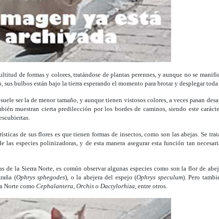
ltitud de formas y colores, tratándose de plantas perennes, y aunque no se manif
o, sus bulbos están bajo la tierra esperando el momento para brotar y desplegar toda 
suele ser la de menor tamaño, y aunque tienen vistosos colores, a veces pasan desa
mbién muestran cierta predilección por los bordes de caminos, siendo este carácte
escubiertas.
rísticas de sus flores es que tienen formas de insectos, como son las abejas. Se trat
de las especies polinizadoras, y de esta manera asegurar esta función tan necesari
as de la Sierra Norte, es común observar algunas especies como son la flor de abej
araña (
Ophrys sphegodes
), o la abejera del espejo (
Ophrys speculum
). Pero tamb
rra Norte como
Cephalantera, Orchis o Dactylorhiza
, entre otros.