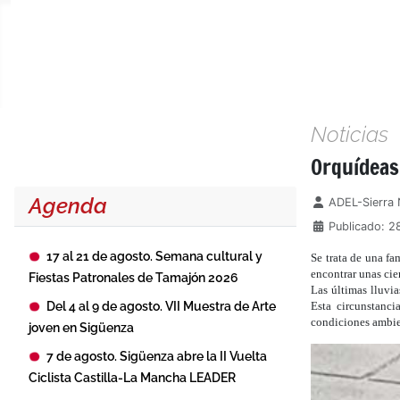
Noticias
Orquídeas 
Agenda
Detalles
ADEL-Sierra 
Publicado: 2
17 al 21 de agosto. Semana cultural y
Se trata de una f
encontrar unas cie
Fiestas Patronales de Tamajón 2026
Las últimas lluvi
Del 4 al 9 de agosto. VII Muestra de Arte
Esta circunstanc
condiciones ambie
joven en Sigüenza
7 de agosto. Sigüenza abre la II Vuelta
Ciclista Castilla-La Mancha LEADER