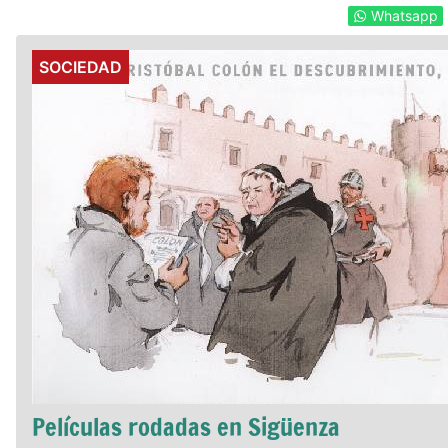
Whatsapp
Details
SOCIEDAD
Películas rodadas en Sigüenza