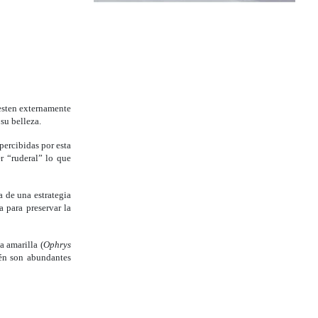
iesten externamente
su belleza.
percibidas por esta
r “ruderal” lo que
a de una estrategia
a para preservar la
a amarilla (
Ophrys
ién son abundantes