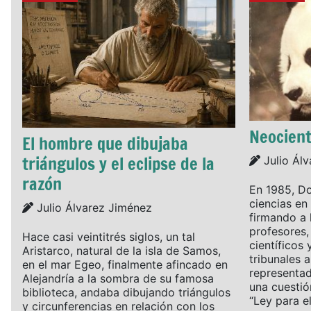
Neocient
El hombre que dibujaba
triángulos y el eclipse de la
Details
Julio Ál
razón
En 1985, Do
ciencias en 
Details
Julio Álvarez Jiménez
firmando a 
profesores,
Hace casi veintitrés siglos, un tal
científicos 
Aristarco, natural de la isla de Samos,
tribunales a
en el mar Egeo, finalmente afincado en
representad
Alejandría a la sombra de su famosa
una cuestió
biblioteca, andaba dibujando triángulos
“Ley para el.
y circunferencias en relación con los