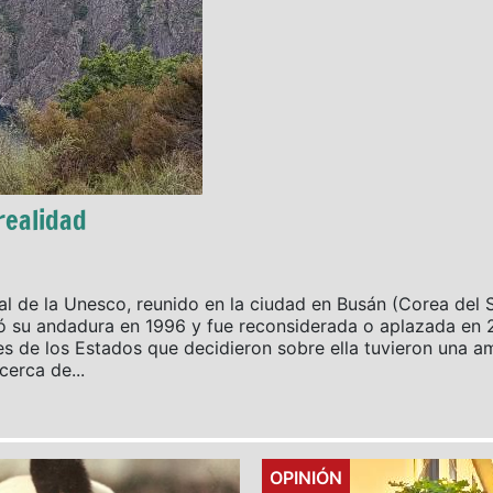
realidad
l de la Unesco, reunido en la ciudad en Busán (Corea del S
ó su andadura en 1996 y fue reconsiderada o aplazada en 2
 de los Estados que decidieron sobre ella tuvieron una am
erca de...
Details
OPINIÓN