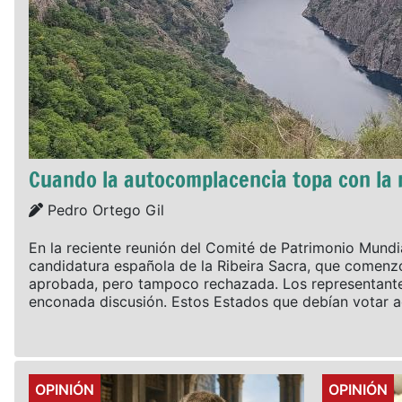
Cuando la autocomplacencia topa con la 
Details
Pedro Ortego Gil
En la reciente reunión del Comité de Patrimonio Mundia
candidatura española de la Ribeira Sacra, que comenz
aprobada, pero tampoco rechazada. Los representantes
enconada discusión. Estos Estados que debían votar ac
Details
Details
OPINIÓN
OPINIÓN