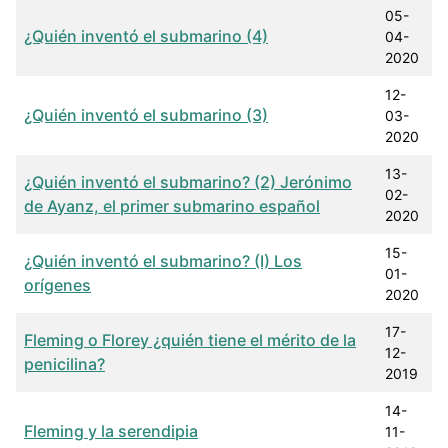
05-
¿Quién inventó el submarino (4)
04-
2020
12-
¿Quién inventó el submarino (3)
03-
2020
13-
¿Quién inventó el submarino? (2) Jerónimo
02-
de Ayanz, el primer submarino español
2020
15-
¿Quién inventó el submarino? (I) Los
01-
orígenes
2020
17-
Fleming o Florey ¿quién tiene el mérito de la
12-
penicilina?
2019
14-
Fleming y la serendipia
11-