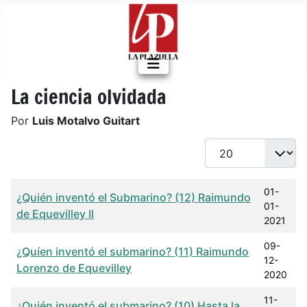
La ciencia olvidada
Por
Luis Motalvo Guitart
Cantidad a mostrar
Título
Fecha de publicación
01-
¿Quién inventó el Submarino? (12) Raimundo
01-
de Equevilley II
2021
09-
¿Quíen inventó el submarino? (11) Raimundo
12-
Lorenzo de Equevilley
2020
11-
¿Quién inventó el submarino? (10) Hasta la