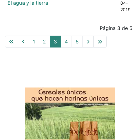
El agua y la tierra
04-
2019
Articles
Página 3 de 5
1
2
3
4
5