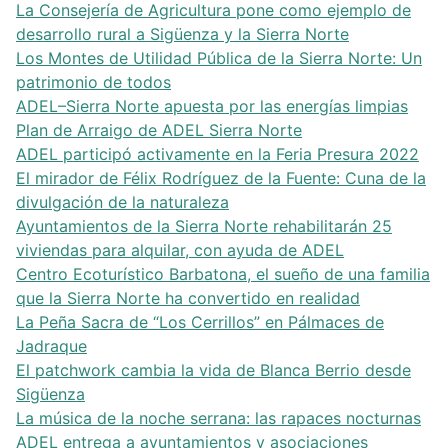
La Consejería de Agricultura pone como ejemplo de
desarrollo rural a Sigüenza y la Sierra Norte
Los Montes de Utilidad Pública de la Sierra Norte: Un
patrimonio de todos
ADEL–Sierra Norte apuesta por las energías limpias
Plan de Arraigo de ADEL Sierra Norte
ADEL participó activamente en la Feria Presura 2022
El mirador de Félix Rodríguez de la Fuente: Cuna de la
divulgación de la naturaleza
Ayuntamientos de la Sierra Norte rehabilitarán 25
viviendas para alquilar, con ayuda de ADEL
Centro Ecoturístico Barbatona, el sueño de una familia
que la Sierra Norte ha convertido en realidad
La Peña Sacra de “Los Cerrillos” en Pálmaces de
Jadraque
El patchwork cambia la vida de Blanca Berrio desde
Sigüenza
La música de la noche serrana: las rapaces nocturnas
ADEL entrega a ayuntamientos y asociaciones