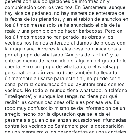
general con sus obligaciones de información y
comunicación con los vecinos. En Santamera, aunque
hay alcalde pedáneo, no hay manera de enterarse de
la fecha de los plenarios, y en el tablón de anuncios en
los últimos meses solo se ha anunciado el día de la
reala y una prohibición de hacer barbacoas. Pero en
los últimos meses no han parado las obras y los
vecinos nos hemos enterado al darnos de bruces con
la maquinaria. A veces la alcaldesa comunica cosas
por el grupo de whatsapp “Amigos de Riofrío”, y te
enteras medio de casualidad si alguien del grupo te lo
cuenta. Pero un grupo de whatsapp, o el whatsapp
personal de algún vecino (que también ha llegado
últimamente a usarse para este fin), no puede ser el
canal para la comunicación del ayuntamiento con los
vecinos. No todo el mundo tiene whatsapp, o teléfono
“inteligente”, y, aunque los tenga, no tiene por qué
recibir las comunicaciones oficiales por esa vía. Es
todo muy confuso: lo mismo se da información de un
arreglo hecho por la diputación que se le da el
pésame a alguien o se lanzan acusaciones infundadas
contra los vecinos de Santamera por la desaparición
de una manguera o los desperfectos en unos carteles.