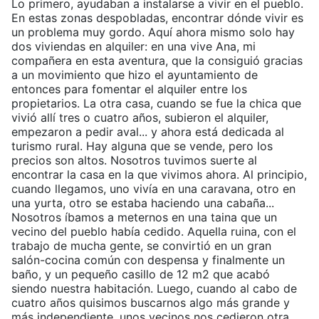
Lo primero, ayudaban a instalarse a vivir en el pueblo.
En estas zonas despobladas, encontrar dónde vivir es
un problema muy gordo. Aquí ahora mismo solo hay
dos viviendas en alquiler: en una vive Ana, mi
compañera en esta aventura, que la consiguió gracias
a un movimiento que hizo el ayuntamiento de
entonces para fomentar el alquiler entre los
propietarios. La otra casa, cuando se fue la chica que
vivió allí tres o cuatro años, subieron el alquiler,
empezaron a pedir aval... y ahora está dedicada al
turismo rural. Hay alguna que se vende, pero los
precios son altos. Nosotros tuvimos suerte al
encontrar la casa en la que vivimos ahora. Al principio,
cuando llegamos, uno vivía en una caravana, otro en
una yurta, otro se estaba haciendo una cabaña...
Nosotros íbamos a meternos en una taina que un
vecino del pueblo había cedido. Aquella ruina, con el
trabajo de mucha gente, se convirtió en un gran
salón-cocina común con despensa y finalmente un
baño, y un pequeño casillo de 12 m2 que acabó
siendo nuestra habitación. Luego, cuando al cabo de
cuatro años quisimos buscarnos algo más grande y
más independiente, unos vecinos nos cedieron otra