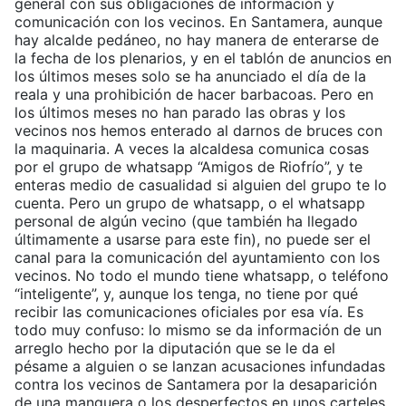
general con sus obligaciones de información y
comunicación con los vecinos. En Santamera, aunque
hay alcalde pedáneo, no hay manera de enterarse de
la fecha de los plenarios, y en el tablón de anuncios en
los últimos meses solo se ha anunciado el día de la
reala y una prohibición de hacer barbacoas. Pero en
los últimos meses no han parado las obras y los
vecinos nos hemos enterado al darnos de bruces con
la maquinaria. A veces la alcaldesa comunica cosas
por el grupo de whatsapp “Amigos de Riofrío”, y te
enteras medio de casualidad si alguien del grupo te lo
cuenta. Pero un grupo de whatsapp, o el whatsapp
personal de algún vecino (que también ha llegado
últimamente a usarse para este fin), no puede ser el
canal para la comunicación del ayuntamiento con los
vecinos. No todo el mundo tiene whatsapp, o teléfono
“inteligente”, y, aunque los tenga, no tiene por qué
recibir las comunicaciones oficiales por esa vía. Es
todo muy confuso: lo mismo se da información de un
arreglo hecho por la diputación que se le da el
pésame a alguien o se lanzan acusaciones infundadas
contra los vecinos de Santamera por la desaparición
de una manguera o los desperfectos en unos carteles.