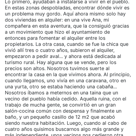
Lo primero, ayudaban a instalarse a vivir en el pueblo.
En estas zonas despobladas, encontrar dónde vivir es
un problema muy gordo. Aquí ahora mismo solo hay
dos viviendas en alquiler: en una vive Ana, mi
compañera en esta aventura, que la consiguió gracias
a un movimiento que hizo el ayuntamiento de
entonces para fomentar el alquiler entre los
propietarios. La otra casa, cuando se fue la chica que
vivió allí tres o cuatro años, subieron el alquiler,
empezaron a pedir aval... y ahora está dedicada al
turismo rural. Hay alguna que se vende, pero los
precios son altos. Nosotros tuvimos suerte al
encontrar la casa en la que vivimos ahora. Al principio,
cuando llegamos, uno vivía en una caravana, otro en
una yurta, otro se estaba haciendo una cabaña...
Nosotros íbamos a meternos en una taina que un
vecino del pueblo había cedido. Aquella ruina, con el
trabajo de mucha gente, se convirtió en un gran
salón-cocina común con despensa y finalmente un
baño, y un pequeño casillo de 12 m2 que acabó
siendo nuestra habitación. Luego, cuando al cabo de
cuatro años quisimos buscarnos algo más grande y
más independiente, unos vecinos nos cedieron otra