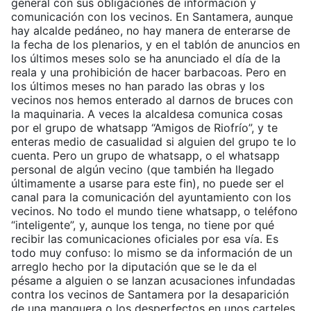
general con sus obligaciones de información y
comunicación con los vecinos. En Santamera, aunque
hay alcalde pedáneo, no hay manera de enterarse de
la fecha de los plenarios, y en el tablón de anuncios en
los últimos meses solo se ha anunciado el día de la
reala y una prohibición de hacer barbacoas. Pero en
los últimos meses no han parado las obras y los
vecinos nos hemos enterado al darnos de bruces con
la maquinaria. A veces la alcaldesa comunica cosas
por el grupo de whatsapp “Amigos de Riofrío”, y te
enteras medio de casualidad si alguien del grupo te lo
cuenta. Pero un grupo de whatsapp, o el whatsapp
personal de algún vecino (que también ha llegado
últimamente a usarse para este fin), no puede ser el
canal para la comunicación del ayuntamiento con los
vecinos. No todo el mundo tiene whatsapp, o teléfono
“inteligente”, y, aunque los tenga, no tiene por qué
recibir las comunicaciones oficiales por esa vía. Es
todo muy confuso: lo mismo se da información de un
arreglo hecho por la diputación que se le da el
pésame a alguien o se lanzan acusaciones infundadas
contra los vecinos de Santamera por la desaparición
de una manguera o los desperfectos en unos carteles.