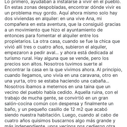
Lo primero, ayudaban a instalarse a vivir en el pueblo.
En estas zonas despobladas, encontrar dónde vivir es
un problema muy gordo. Aquí ahora mismo solo hay
dos viviendas en alquiler: en una vive Ana, mi
compañera en esta aventura, que la consiguió gracias
a un movimiento que hizo el ayuntamiento de
entonces para fomentar el alquiler entre los
propietarios. La otra casa, cuando se fue la chica que
vivió allí tres o cuatro años, subieron el alquiler,
empezaron a pedir aval... y ahora está dedicada al
turismo rural. Hay alguna que se vende, pero los
precios son altos. Nosotros tuvimos suerte al
encontrar la casa en la que vivimos ahora. Al principio,
cuando llegamos, uno vivía en una caravana, otro en
una yurta, otro se estaba haciendo una cabaña...
Nosotros íbamos a meternos en una taina que un
vecino del pueblo había cedido. Aquella ruina, con el
trabajo de mucha gente, se convirtió en un gran
salón-cocina común con despensa y finalmente un
baño, y un pequeño casillo de 12 m2 que acabó
siendo nuestra habitación. Luego, cuando al cabo de
cuatro años quisimos buscarnos algo más grande y
más independiente, unos vecinos nos cedieron otra